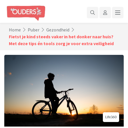
Home
Puber
Gezondheid
Fietst je kind steeds vaker in het donker naar huis?
Met deze tips én tools zorg je voor extra veiligheid
Life360