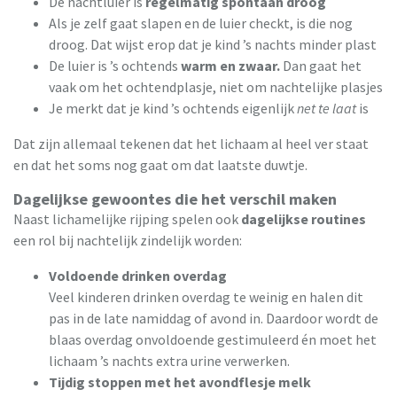
De nachtluier is
regelmatig spontaan droog
Als je zelf gaat slapen en de luier checkt, is die nog
droog. Dat wijst erop dat je kind ’s nachts minder plast
De luier is ’s ochtends
warm en zwaar.
Dan gaat het
vaak om het ochtendplasje, niet om nachtelijke plasjes
Je merkt dat je kind ’s ochtends eigenlijk
net te laat
is
Dat zijn allemaal tekenen dat het lichaam al heel ver staat
en dat het soms nog gaat om dat laatste duwtje.
Dagelijkse gewoontes die het verschil maken
Naast lichamelijke rijping spelen ook
dagelijkse routines
een rol bij nachtelijk zindelijk worden:
Voldoende drinken overdag
Veel kinderen drinken overdag te weinig en halen dit
pas in de late namiddag of avond in. Daardoor wordt de
blaas overdag onvoldoende gestimuleerd én moet het
lichaam ’s nachts extra urine verwerken.
Tijdig stoppen met het avondflesje melk