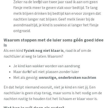
Zeker na de leeftijd van twee jaar raad ik aan om geen
flesje melk meer te geven vlak voor bedtijd. Te lang
melk blijven drinken bij bedtijd kan ervoor zorgen dat
nachten langer nat blijven. Geef melk liever bij de
avondmaaltijd, je kind is sowieso al langer het flesje
ontgroeid.
Waarom stoppen met de luier soms géén goed idee
is
Als een kind
fysiek nog niet klaar is
, raad ik af om de
nachtluier al weg te laten. Waarom?
Je kind kan wakker worden van aandrang
Maar durft of wil niet plassen zonder luier
Met als gevolg:
onrustige, onderbroken nachten
En dat helpt niemand vooruit, niet je kind en niet jij.
Een
nachtluier is geen stap terug, maar soms is het nodig om de
nachten rustig te houden tot het lichaam er klaar voor is.
Wat kan je wél doen als ouder?