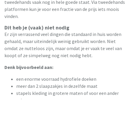
tweedehands vaak nog in hele goede staat. Via tweedehands
platformen kun je voor een fractie van de prijs iets moois
vinden.
Dit heb je (vaak) niet nodig
Er zijn verrassend veel dingen die standaard in huis worden
gehaald, maar uiteindelijk weinig gebruikt worden. Niet
omdat ze nutteloos zijn, maar omdat je er vaak te veel van
koopt of ze simpelweg nog niet nodig hebt.
Denk bijvoorbeeld aan:
een enorme voorraad hydrofiele doeken
meer dan 2 slaapzakjes in dezelfde maat
stapels kleding in grotere maten of voor een ander
seizoen
schoentjes
speelgoed voor de eerste maanden
alvast een kolf terwijl je nog niet weet of en hoe je
gaat voeden