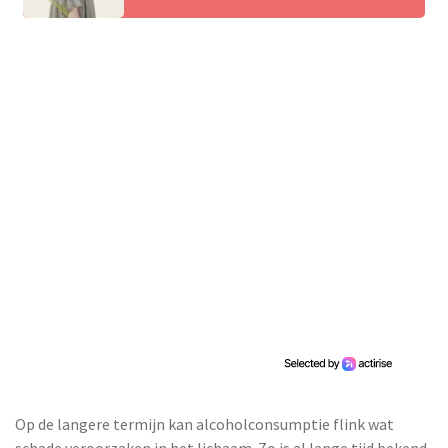
Op de langere termijn kan alcoholconsumptie flink wat
schade veroorzaken in het lichaam. Zo is al lange tijd bekend