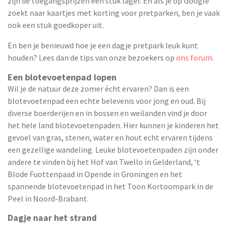
zijn de toegangsprijzen een stuk lager. En als je op Google
zoekt naar kaartjes met korting voor pretparken, ben je vaak
ook een stuk goedkoper uit.
En ben je benieuwd hoe je een dagje pretpark leuk kunt
houden? Lees dan de tips van onze bezoekers op
ons forum
.
Een blotevoetenpad lopen
Wil je de natuur deze zomer écht ervaren? Dan is een
blotevoetenpad een echte belevenis voor jong en oud. Bij
diverse boerderijen en in bossen en weilanden vind je door
het hele land blotevoetenpaden. Hier kunnen je kinderen het
gevoel van gras, stenen, water en hout echt ervaren tijdens
een gezellige wandeling. Leuke blotevoetenpaden zijn onder
andere te vinden bij het Hof van Twello in Gelderland, ‘t
Blode Fuottenpaad in Opende in Groningen en het
spannende blotevoetenpad in het Toon Kortoompark in de
Peel in Noord-Brabant.
Dagje naar het strand