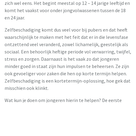
zich wel eens. Het begint meestal op 12 – 14 jarige leeftijd en
komt het vaakst voor onder jongvolwassenen tussen de 18
en 24 jaar.
Zelfbeschadiging komt dus veel voor bij pubers en dat heeft
waarschijnlijk te maken met het feit dat er in die levensfase
ontzettend veel veranderd, zowel lichamelijk, geestelijk als
sociaal. Een behoorlijk heftige periode vol verwarring, twijfel,
stress en zorgen. Daarnaast is het vaak zo dat jongeren
minder goed in staat zijn hun impulsen te beheersen. Ze zijn
ook gevoeliger voor zaken die hen op korte termijn helpen.
Zelfbeschadiging is een kortetermijn-oplossing, hoe gek dat
misschien ook klinkt.
Wat kun je doen om jongeren hierin te helpen? De eerste
stap is hen leren dat zij mogen praten over hun emoties en
gevoelens en dat hun emoties er ook mogen zijn. Hoe heftig
deze emoties ook zijn. Stel je als ouder nooit veroordelend
op.