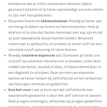
betekenen dat je stilte-momenten inbouwt tijdens
gezinsactiviteiten of je tiener aanmoedigt om even alleen
te zijn met hun gedachten.
Bespreek fouten en
leermomenten
: Moedig je tiener aan
om terug te kijken op fouten en leermomenten. Help je
kind om in te zien dat fouten helemaal niet erg zijn en dat
ze juist waardevolle lessen kunnen bieden. Bespreek
samen wat er gebeurd is, en probeer je tiener zelf tot een
conclusie en/of oplossing te laten komen.
Moedig
creatieve expressie
aan: Stimuleer je tiener om
zichzelf op creatieve manieren uit te drukken, zoals door
middel van kunst, muziek of dans, of bijvoorbeeld door in
een dagboek te schrijven. Deze vormen van expressie
kunnen je tiener helpen bij zelfreflectie en het verkennen
van hun eigen emoties en gedachten.
Doe het voor
: Laat je kind zien dat zelfreflectie een
waardevolle gewoonte is door het zelf ook toe te passen.
Deel je eigen ervaringen, reflecteer op je eigen gedachten
en gevoelens, en laat zien hoe je groeit als persoon door