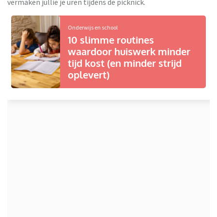
vermaken jullie je uren tijdens de picknick.
Onderwijs en school
10 slimme routines
waardoor huiswerk minder
tijd kost (en minder strijd
oplevert)