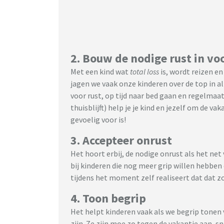
2. Bouw de nodige rust in vo
Met een kind wat
total loss
is, wordt reizen en
jagen we vaak onze kinderen over de top in al
voor rust, op tijd naar bed gaan en regelmaat 
thuisblijft) help je je kind en jezelf om de va
gevoelig voor is!
3. Accepteer onrust
Het hoort erbij, de nodige onrust als het net 
bij kinderen die nog meer grip willen hebben op
tijdens het moment zelf realiseert dat dat zo
4. Toon begrip
Het helpt kinderen vaak als we begrip tonen 
zijn. Ze zijn moe zo tegen de vakantie aan, s