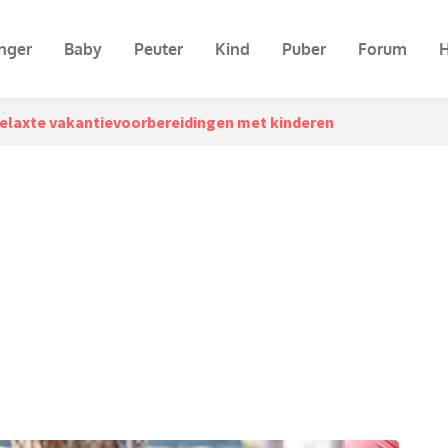
nger
Baby
Peuter
Kind
Puber
Forum
H
 relaxte vakantievoorbereidingen met kinderen