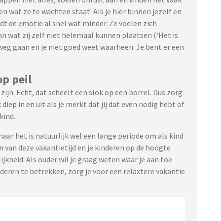
n wat ze te wachten staat. Als je hier binnen jezelf en
t de emotie al snel wat minder. Ze voelen zich
aan wat zij zelf niet helemaal kunnen plaatsen (‘Het is
weg gaan en je niet goed weet waarheen. Je bent er een
op peil
 zijn. Echt, dat scheelt een slok op een borrel. Dus zorg
iep in en uit als je merkt dat jij dat even nodig hebt of
kind.
maar het is natuurlijk wel een lange periode om als kind
en van deze vakantietijd en je kinderen op de hoogte
jkheid. Als ouder wil je graag weten waar je aan toe
inderen te betrekken, zorg je voor een relaxtere vakantie