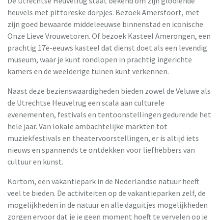
De Utrechtse Heuvelrug staat bekend om zijn glooiende
heuvels met pittoreske dorpjes. Bezoek Amersfoort, met
zijn goed bewaarde middeleeuwse binnenstad en iconische
Onze Lieve Vrouwetoren. Of bezoek Kasteel Amerongen, een
prachtig 17e-eeuws kasteel dat dienst doet als een levendig
museum, waar je kunt rondlopen in prachtig ingerichte
kamers en de weelderige tuinen kunt verkennen.
Naast deze bezienswaardigheden bieden zowel de Veluwe als
de Utrechtse Heuvelrug een scala aan culturele
evenementen, festivals en tentoonstellingen gedurende het
hele jaar. Van lokale ambachtelijke markten tot
muziekfestivals en theatervoorstellingen, er is altijd iets
nieuws en spannends te ontdekken voor liefhebbers van
cultuur en kunst.
Kortom, een vakantiepark in de Nederlandse natuur heeft
veel te bieden. De activiteiten op de vakantieparken zelf, de
mogelijkheden in de natuur en alle daguitjes mogelijkheden
zorgen ervoor dat je je geen moment hoeft te vervelen op je