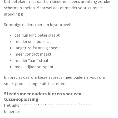
Dat betekent niet dat hun kinderen ineens urenlang zonder
schermen spelen. Maar wel dat er minder voortdurende
afleiding is.
Sommige ouders merken bijvoorbeeld:
dat hun kind beter slaapt
minder snel boos is
langer zelfstandig speelt
meer contact maakt
minder “aan” staat
makkelijker ontspant
En precies daarom kiezen steeds meer ouders ervoor om
smartphones langer uit te stellen.
Steeds meer ouders kiezen voor een
tussenoplossing
Het lijkt soms alsof er twee kampen zijn: óf geen
beperkingen óf helemaal geen telefoon.