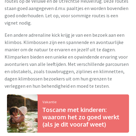
routes op de Veluwe en de Utrechtse Heuvelrug. Deze routes
staan goed aangegeven d.m.v. paaltjes en worden bovendien
goed onderhouden. Let op, voor sommige routes is een
vignet nodig.
Een andere adrenaline kick krijg je van een bezoek aan een
klimbos. Klimbossen zijn een spannende en avontuurlijke
manier om de natuur te ervaren en jezelf uit te dagen.
Klimparken bieden een unieke en opwindende ervaring voor
avonturiers van alle leeftijden. Met verschillende parcoursen
en obstakels, zoals touwbruggen, ziplines en klimnetten,
dagen klimbossen bezoekers uit om hun grenzen te
verleggen en hun behendigheid en moed te testen.
Vakantie
Toscane met kinderen:
waarom het zo goed werkt
(als je dit vooraf weet)