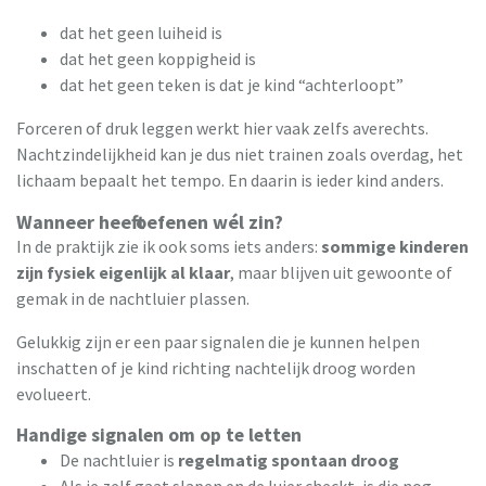
dat het geen luiheid is
dat het geen koppigheid is
dat het geen teken is dat je kind “achterloopt”
Forceren of druk leggen werkt hier vaak zelfs averechts.
Nachtzindelijkheid kan je dus niet trainen zoals overdag, het
lichaam bepaalt het tempo. En daarin is ieder kind anders.
Wanneer heeft oefenen wél zin?
In de praktijk zie ik ook soms iets anders:
sommige kinderen
zijn fysiek eigenlijk al klaar
, maar blijven uit gewoonte of
gemak in de nachtluier plassen.
Gelukkig zijn er een paar signalen die je kunnen helpen
inschatten of je kind richting nachtelijk droog worden
evolueert.
Handige signalen om op te letten
De nachtluier is
regelmatig spontaan droog
Als je zelf gaat slapen en de luier checkt, is die nog