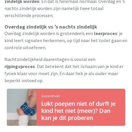
zindelijk worden
. En dat is helemaal normaal. Overdag en ’s
nachts zindelijk worden zijn namelijk twee totaal
verschillende processen.
Overdag zindelijk vs ’s nachts zindelijk
Overdag zindelijk worden is grotendeels een
leerproces
: je
kind leert signalen herkennen, op tijd naar het toilet gaan en
controle uitoefenen.
Nachtzindelijkheid daarentegen is vooral een
rijpingsproces
. Dat betekent dat het lichaam van je kind er
fysiek klaar voor moet zijn. En daar heb je als ouder maar
beperkt invloed op.
Gezondheid
Lukt poepen niet of durft je
kind het niet (meer)? Dan
kan je dit proberen