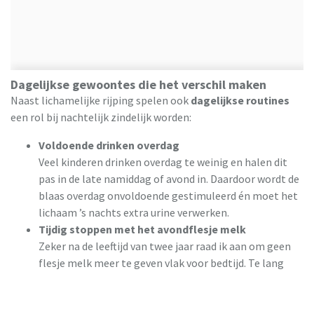
Dagelijkse gewoontes die het verschil maken
Naast lichamelijke rijping spelen ook
dagelijkse routines
een rol bij nachtelijk zindelijk worden:
Voldoende drinken overdag
Veel kinderen drinken overdag te weinig en halen dit
pas in de late namiddag of avond in. Daardoor wordt de
blaas overdag onvoldoende gestimuleerd én moet het
lichaam ’s nachts extra urine verwerken.
Tijdig stoppen met het avondflesje melk
Zeker na de leeftijd van twee jaar raad ik aan om geen
flesje melk meer te geven vlak voor bedtijd. Te lang
melk blijven drinken bij bedtijd kan ervoor zorgen dat
nachten langer nat blijven. Geef melk liever bij de
avondmaaltijd, je kind is sowieso al langer het flesje