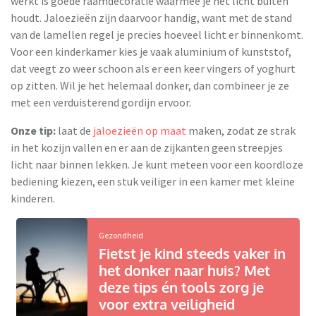
werkt is goede raamdecoratie waarmee je het licht buiten
houdt. Jaloezieën zijn daarvoor handig, want met de stand
van de lamellen regel je precies hoeveel licht er binnenkomt.
Voor een kinderkamer kies je vaak aluminium of kunststof,
dat veegt zo weer schoon als er een keer vingers of yoghurt
op zitten. Wil je het helemaal donker, dan combineer je ze
met een verduisterend gordijn ervoor.
Onze tip:
laat de
jaloezieën op maat
maken, zodat ze strak
in het kozijn vallen en er aan de zijkanten geen streepjes
licht naar binnen lekken. Je kunt meteen voor een koordloze
bediening kiezen, een stuk veiliger in een kamer met kleine
kinderen.
Gezondheid
Fietst je kind steeds vaker in
het donker naar huis? Met
deze tips én tools zorg je
voor extra veiligheid