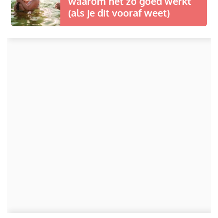
waarom het zo goed werkt
(als je dit vooraf weet)