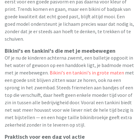
eerst voor een goede pasvorm en pas daarna voor kleur of
print. Trends komen en gaan, maar een bikini of badpak van
goede kwaliteit dat echt goed past, blijft altijd mooi. Een
goed model ondersteunt je lichaam precies waar dat nodig is,
zonder dat je er steeds aan hoeft te denken, te trekken of te
schuiven.
Bikini's en tankini's die met je meebewegen
Of je nu de kinderen achterna zwemt, een balletje opgooit in
het water of gewoon op een handdoek ligt, je badmode moet
met je meebewegen.
Bikini's en tankini's in grote maten
met
een goede snit blijven zitten waar ze horen, ook na een
sprong in het zwembad. Steeds friemelen aan bandjes of een
top die verschuift, daar heeft geen enkele moeder tijd voor of
zin in tussen alle bedrijvigheid door. Vooral een tankini biedt
net wat meer houvast voor wie liever niet de hele tijd bezig is
met bijstellen — en een hoge taille bikinibroekje geeft extra
zekerheid zonder in te leveren op stijl.
Praktisch voor een dag vol actie