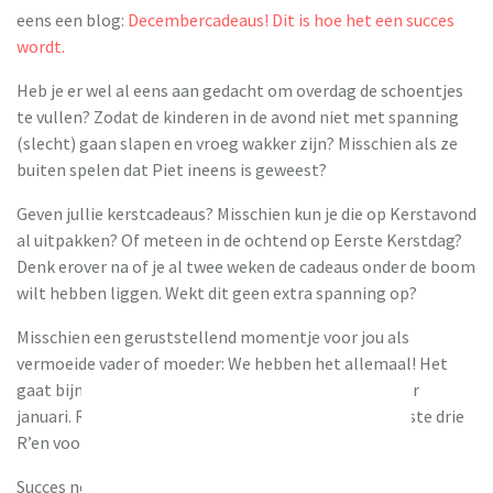
eens een blog:
Decembercadeaus! Dit is hoe het een succes
wordt.
Heb je er wel al eens aan gedacht om overdag de schoentjes
te vullen? Zodat de kinderen in de avond niet met spanning
(slecht) gaan slapen en vroeg wakker zijn? Misschien als ze
buiten spelen dat Piet ineens is geweest?
Geven jullie kerstcadeaus? Misschien kun je die op Kerstavond
al uitpakken? Of meteen in de ochtend op Eerste Kerstdag?
Denk erover na of je al twee weken de cadeaus onder de boom
wilt hebben liggen. Wekt dit geen extra spanning op?
Misschien een geruststellend momentje voor jou als
vermoeide vader of moeder: We hebben het allemaal! Het
gaat bijna overal zo, ik kijk in ieder geval weer uit naar
januari. Rust, Reinheid en Regelmaat.. Die belangrijkste drie
R’en voor kinderen.
Succes nog even en fijne feestdagen gewenst!