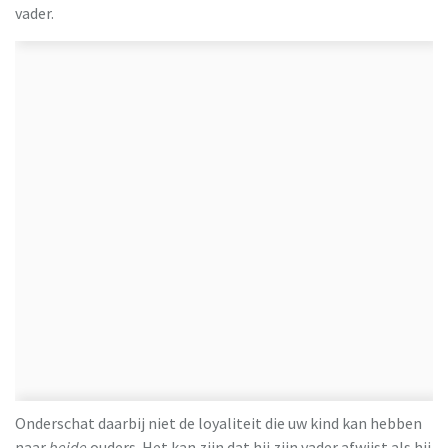
vader.
Onderschat daarbij niet de loyaliteit die uw kind kan hebben
naar
beide
ouders. Het kan zijn dat hij zijn vader afwijst als hij