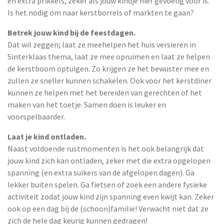
en extra prikkels, zeker als jouw kindje hier gevoelig voor is.
Is het nodig om naar kerstborrels of markten te gaan?
Betrek jouw kind bij de feestdagen.
Dat wil zeggen; laat ze meehelpen het huis versieren in
Sinterklaas thema, laat ze mee opruimen en laat ze helpen
de kerstboom optuigen. Zo krijgen ze het bewuster mee en
zullen ze sneller kunnen schakelen. Ook voor het kerstdiner
kunnen ze helpen met het bereiden van gerechten of het
maken van het toetje. Samen doen is leuker en
voorspelbaarder.
Laat je kind ontladen.
Naast voldoende rustmomenten is het ook belangrijk dat
jouw kind zich kan ontladen, zeker met die extra opgelopen
spanning (en extra suikers van de afgelopen dagen). Ga
lekker buiten spelen. Ga fietsen of zoek een andere fysieke
activiteit zodat jouw kind zijn spanning even kwijt kan. Zeker
ook op een dag bij de (schoon)familie! Verwacht niet dat ze
zich de hele dag keurig kunnen gedragen!