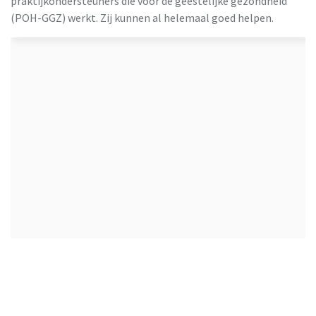
praktijkondersteuners die voor de geestelijke gezondheid
(POH-GGZ) werkt. Zij kunnen al helemaal goed helpen.
Wanneer is opname bij zelfbeschadiging nodig?