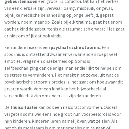
gebeurtenissen
een grote risicofactor. Dit kan het verlies
van een dierbare zijn, verwaarlozing, misbruik, ongeval,
pijnlijke medische behandeling op jonge leeftijd, gepest
worden, noem maar op. Zoals bij elk trauma, gaat het er om
dat het kind de gebeurtenis als traumatisch ervaart. Het gaat
er niet om of jij dat ook vindt.
Een andere risico is een
psychiatrische stoornis
. Een
stoornis is ontzettend zwaar en verwarrend en roept veel
emoties, vragen en onzekerheid op. Soms is
zelfbeschadiging dan de enige manier die lijkt te helpen om
de stress te verminderen. Het maakt niet zoveel uit wat de
psychiatrische stoornis precies is, het gaat om hoe zwaar dit
ervaren wordt. Voor een kind kan het bijvoorbeeld al
verschrikkelijk zijn om anders te zijn dan anderen.
De
thuissituatie
kan ook een risicofactor vormen. Ouders
vergeten soms wel eens hoe groot hun voorbeeldrol is voor
hun kinderen. Kinderen leren namelijk van wat ze zien. Als
het thuis moeizaam is om met emoties om te gaan of