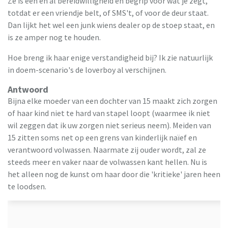
Ze is één en al bereidwilligheid en begrip voor wat je zegt,
totdat er een vriendje belt, of SMS't, of voor de deur staat.
Dan lijkt het wel een junk wiens dealer op de stoep staat, en
is ze amper nog te houden.
Hoe breng ik haar enige verstandigheid bij? Ik zie natuurlijk
in doem-scenario's de loverboy al verschijnen.
Antwoord
Bijna elke moeder van een dochter van 15 maakt zich zorgen
of haar kind niet te hard van stapel loopt (waarmee ik niet
wil zeggen dat ik uw zorgen niet serieus neem). Meiden van
15 zitten soms net op een grens van kinderlijk naïef en
verantwoord volwassen. Naarmate zij ouder wordt, zal ze
steeds meer en vaker naar de volwassen kant hellen. Nu is
het alleen nog de kunst om haar door die 'kritieke' jaren heen
te loodsen.