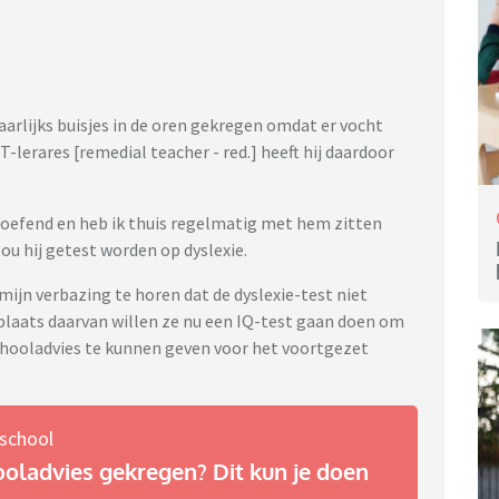
 jaarlijks buisjes in de oren gekregen omdat er vocht
-lerares [remedial teacher - red.] heeft hij daardoor
 geoefend en heb ik thuis regelmatig met hem zitten
ou hij getest worden op dyslexie.
mijn verbazing te horen dat de dyslexie-test niet
n plaats daarvan willen ze nu een IQ-test gaan doen om
chooladvies te kunnen geven voor het voortgezet
school
oladvies gekregen? Dit kun je doen