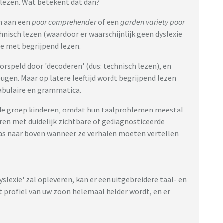
 lezen. Wat betekent dat dan?
n aan een
poor comprehender
of een
garden variety poor
nisch lezen (waardoor er waarschijnlijk geen dyslexie
e met begrijpend lezen.
orspeld door 'decoderen' (dus: technisch lezen), en
gen. Maar op latere leeftijd wordt begrijpend lezen
cabulaire en grammatica.
de groep kinderen, omdat hun taalproblemen meestal
deren met duidelijk zichtbare of gediagnosticeerde
as naar boven wanneer ze verhalen moeten vertellen
dyslexie' zal opleveren, kan er een uitgebreidere taal- en
t profiel van uw zoon helemaal helder wordt, en er