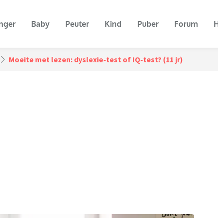
nger
Baby
Peuter
Kind
Puber
Forum
H
Moeite met lezen: dyslexie-test of IQ-test? (11 jr)