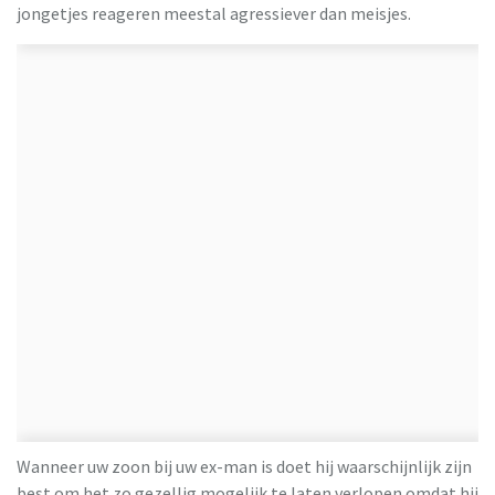
jongetjes reageren meestal agressiever dan meisjes.
Wanneer uw zoon bij uw ex-man is doet hij waarschijnlijk zijn
best om het zo gezellig mogelijk te laten verlopen omdat hij