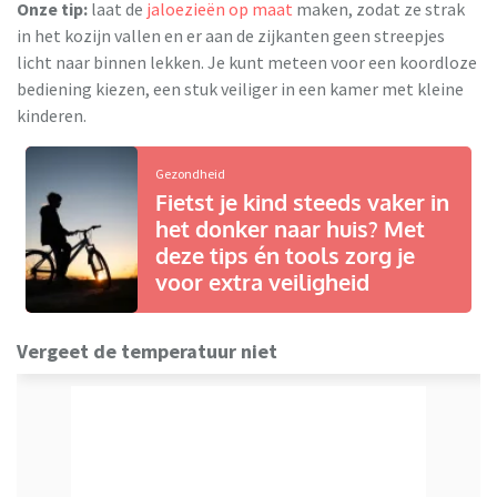
Onze tip:
laat de
jaloezieën op maat
maken, zodat ze strak
in het kozijn vallen en er aan de zijkanten geen streepjes
licht naar binnen lekken. Je kunt meteen voor een koordloze
bediening kiezen, een stuk veiliger in een kamer met kleine
kinderen.
Gezondheid
Fietst je kind steeds vaker in
het donker naar huis? Met
deze tips én tools zorg je
voor extra veiligheid
Vergeet de temperatuur niet