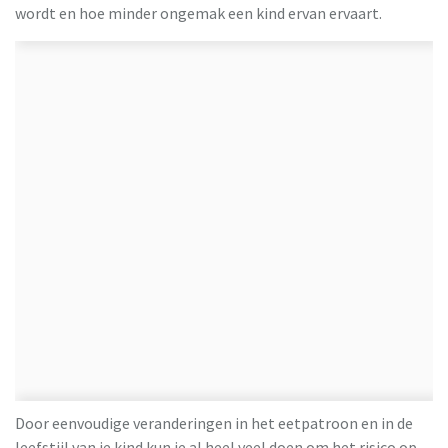
wordt en hoe minder ongemak een kind ervan ervaart.
Door eenvoudige veranderingen in het eetpatroon en in de
leefstijl van je kind kun je al heel veel doen om het risico op