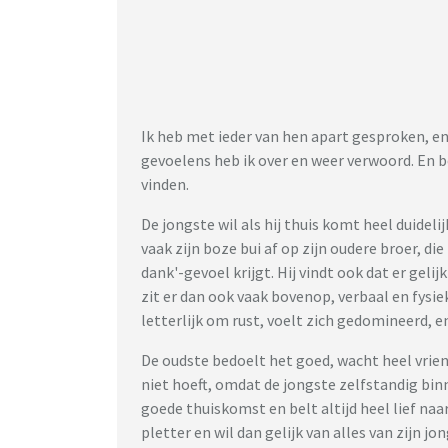
Ik heb met ieder van hen apart gesproken, e
gevoelens heb ik over en weer verwoord. En b
vinden.
De jongste wil als hij thuis komt heel duideli
vaak zijn boze bui af op zijn oudere broer, di
dank'-gevoel krijgt. Hij vindt ook dat er geli
zit er dan ook vaak bovenop, verbaal en fysie
letterlijk om rust, voelt zich gedomineerd, e
De oudste bedoelt het goed, wacht heel vriend
niet hoeft, omdat de jongste zelfstandig bin
goede thuiskomst en belt altijd heel lief naar m
pletter en wil dan gelijk van alles van zijn jo