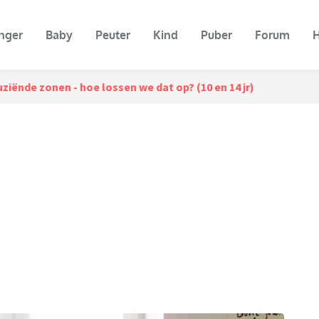
nger
Baby
Peuter
Kind
Puber
Forum
H
ziënde zonen - hoe lossen we dat op? (10 en 14 jr)