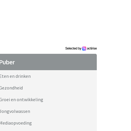
Puber
Eten en drinken
Gezondheid
Groei en ontwikkeling
Jongvolwassen
Mediaopvoeding