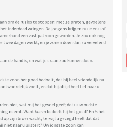
daan om de ruzies te stoppen: met ze praten, gevoelens
t het inderdaad wringen. De jongens krijgen ruzie en u of
gzamerhand een vast patroon geworden. Je zou ook nog
 je twee dagen werkt, en je zonen doen dan zo vervelend
 aan de hand is, en wat je eraan zou kunnen doen.
udste zoon het goed bedoelt, dat hij heel vriendelijk na
antwoordelijk voelt, en dat hij altijd heel lief naar u
rden niet, wat mij het gevoel geeft dat u uw oudste
rming neemt. Want
hoezo
bedoelt hij het goed? En
is
het
jd op zijn broer wacht, terwijl u gezegd heeft dat dat
ij niet naar u luistert? Uw jongste zoon kan