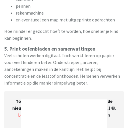
pennen
rekenmachine
en eventueel een map met uitgeprinte opdrachten
Hoe minder er gezocht hoeft te worden, hoe sneller je kind
kan beginnen.
5. Print oefenbladen en samenvattingen
Veel scholen werken digitaal. Toch werkt leren op papier
voor veel kinderen beter. Onderstrepen, arceren,
aantekeningen maken in de kantlijn. Het helpt bij
concentratie en de lesstof onthouden. Hersenen verwerken
informatie op die manier simpelweg beter.
Tot 3 jaar lang printen zonder omkijken met de
nieuwste HP Smart Tank printers.
Nu al vanaf € 149.
Lees hier meer over HP’s Smart Tank printer
en
profiteer
tot wel 30 euro cashback
tijdens de