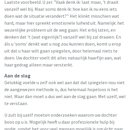
Laatste voorbeeld. U zei: "Vaak denk ik: laat maar, 't draait
vanzelf wel bij. Maar soms denk ik: hoe kan ik nu eens iets
doen wat de situatie verandert?" Het klinkt misschien wat
hard, maar hier spreekt emotionele luiheid uit. Namelijk: het
wezenlijke probleem uit de weg gaan. Het erbij laten, en
denken dat 't (wat eigenlijk?) vanzelf wel bij zal draaien. En
áls u 'soms' denkt wat u nog zou kunnen doen, komt u erop
uit dat u haar wilt gaan spiegelen, door helemaal niets te
doen. Uw dochter voelt dit alles natuurlijk haarfijn aan, wat
haar gedrag alleen maar versterkt.
Aan de slag
Gelukkig voelde u zelf ook wel aan dat dat spiegelen nou niet
de aangewezen methode is, dus helemaal hopeloos is het
niet. Maar dan moet u dus wel aan de slag gaan. Met uzelf, wel
te verstaan.
U zult bij uzelf moeten onderzoeken waarom uw dochter
boos op u is. Mogelijk heeft u daar professionele hulp bij
nodig, omdat het voor veel mensen moeilijk is om écht naar