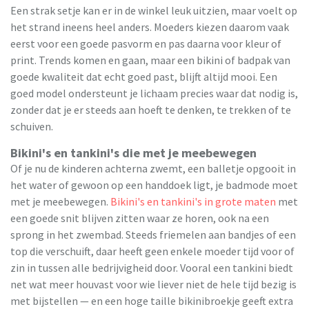
Een strak setje kan er in de winkel leuk uitzien, maar voelt op
het strand ineens heel anders. Moeders kiezen daarom vaak
eerst voor een goede pasvorm en pas daarna voor kleur of
print. Trends komen en gaan, maar een bikini of badpak van
goede kwaliteit dat echt goed past, blijft altijd mooi. Een
goed model ondersteunt je lichaam precies waar dat nodig is,
zonder dat je er steeds aan hoeft te denken, te trekken of te
schuiven.
Bikini's en tankini's die met je meebewegen
Of je nu de kinderen achterna zwemt, een balletje opgooit in
het water of gewoon op een handdoek ligt, je badmode moet
met je meebewegen.
Bikini's en tankini's in grote maten
met
een goede snit blijven zitten waar ze horen, ook na een
sprong in het zwembad. Steeds friemelen aan bandjes of een
top die verschuift, daar heeft geen enkele moeder tijd voor of
zin in tussen alle bedrijvigheid door. Vooral een tankini biedt
net wat meer houvast voor wie liever niet de hele tijd bezig is
met bijstellen — en een hoge taille bikinibroekje geeft extra