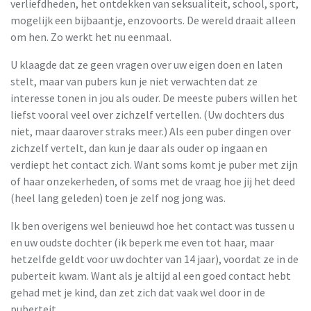
verliefdheden, het ontdekken van seksualiteit, school, sport,
mogelijk een bijbaantje, enzovoorts. De wereld draait alleen
om hen. Zo werkt het nu eenmaal.
U klaagde dat ze geen vragen over uw eigen doen en laten
stelt, maar van pubers kun je niet verwachten dat ze
interesse tonen in jou als ouder. De meeste pubers willen het
liefst vooral veel over zichzelf vertellen. (Uw dochters dus
niet, maar daarover straks meer.) Als een puber dingen over
zichzelf vertelt, dan kun je daar als ouder op ingaan en
verdiept het contact zich. Want soms komt je puber met zijn
of haar onzekerheden, of soms met de vraag hoe jij het deed
(heel lang geleden) toen je zelf nog jong was.
Ik ben overigens wel benieuwd hoe het contact was tussen u
en uw oudste dochter (ik beperk me even tot haar, maar
hetzelfde geldt voor uw dochter van 14 jaar), voordat ze in de
puberteit kwam. Want als je altijd al een goed contact hebt
gehad met je kind, dan zet zich dat vaak wel door in de
puberteit.