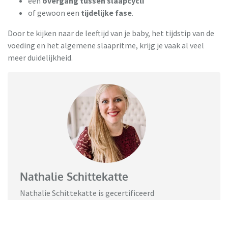
een
overgang tussen slaapcycli
of gewoon een
tijdelijke fase
.
Door te kijken naar de leeftijd van je baby, het tijdstip van de
voeding en het algemene slaapritme, krijg je vaak al veel
meer duidelijkheid.
Nathalie Schittekatte
Nathalie Schittekatte is gecertificeerd
kinderslaapcoach én zindelijkheidscoach, en de
oprichter van
Snuggles & Dreams
.
Met haar