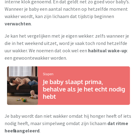
interne klok genoemd. En dat geldt net zo goed voor baby’s.
Wanneer je baby een aantal nachten op hetzelfde moment
wakker wordt, kan zijn lichaam dat tijdstip beginnen
verwachten
.
Je kan het vergelijken met je eigen wekker: zelfs wanneer je
die in het weekend uitzet, word je vaak toch rond hetzelfde
uur wakker. We noemen dat ook wel een
habitual wake-up
:
een gewoontewakker worden.
Slapen
Je baby slaapt prima,
behalve als je het echt nodig
hebt
Je baby wordt dan niet wakker omdat hij honger heeft of iets
nodig heeft, maar simpelweg omdat zijn lichaam
dat ritme
heeft aangeleerd
.