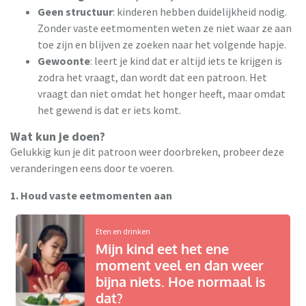
Geen structuur
: kinderen hebben duidelijkheid nodig.
Zonder vaste eetmomenten weten ze niet waar ze aan
toe zijn en blijven ze zoeken naar het volgende hapje.
Gewoonte
: leert je kind dat er altijd iets te krijgen is
zodra het vraagt, dan wordt dat een patroon. Het
vraagt dan niet omdat het honger heeft, maar omdat
het gewend is dat er iets komt.
Wat kun je doen?
Gelukkig kun je dit patroon weer doorbreken, probeer deze
veranderingen eens door te voeren.
1. Houd vaste eetmomenten aan
Eten en drinken
Mijn kind eet het ene
moment veel en dan weer
bijna niets. Hoe normaal is
dat?