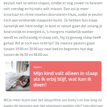
besluit niet te willen slapen, omdat er nog zoveel te beleven
valt overdag en hij niets wilt missen. Dan zul je meer
structuur en ritme moeten doorvoeren thuis, zodat je peuter
toch aan voldoende slaapuren komt. Ze hebben hun slaap
namelijk wel hard nodig! Je kunt er vanuit gaan dat zolang je
kind vrolijk en energiek is, ’s morgens makkelijk wakker
wordt en zelfstandig in slaap valt, hij/zij genoeg slaap heeft
gehad. Wil je toch een richtlijn? De meeste peuters gaan
tussen 19.00 en 20.00 uur naar bed en beginnen hun dag
tussen de 06.00 en 08.00 uur.
Slapen
Mijn kind valt alleen in slaap
als ik erbij blijf, wat kan ik
doen?
Wil je meer lezen over het slaapritme van baby's en hoe lang ze
tussen de slaapjes over het algemeen wakker zijn? Lees dan ons