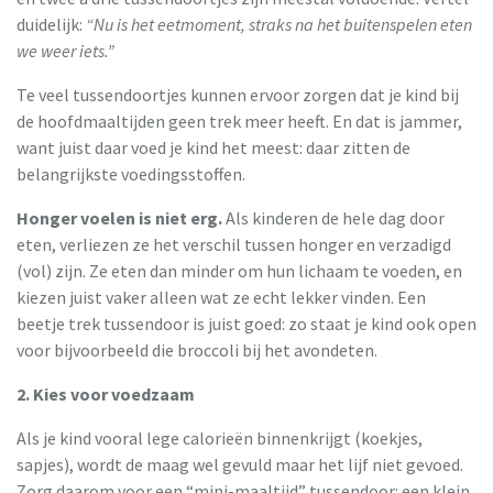
duidelijk:
“Nu is het eetmoment, straks na het buitenspelen eten
we weer iets.”
Te veel tussendoortjes kunnen ervoor zorgen dat je kind bij
de hoofdmaaltijden geen trek meer heeft. En dat is jammer,
want juist daar voed je kind het meest: daar zitten de
belangrijkste voedingsstoffen.
Honger voelen is niet erg.
Als kinderen de hele dag door
eten, verliezen ze het verschil tussen honger en verzadigd
(vol) zijn. Ze eten dan minder om hun lichaam te voeden, en
kiezen juist vaker alleen wat ze echt lekker vinden. Een
beetje trek tussendoor is juist goed: zo staat je kind ook open
voor bijvoorbeeld die broccoli bij het avondeten.
2. Kies voor voedzaam
Als je kind vooral lege calorieën binnenkrijgt (koekjes,
sapjes), wordt de maag wel gevuld maar het lijf niet gevoed.
Zorg daarom voor een “mini-maaltijd” tussendoor: een klein