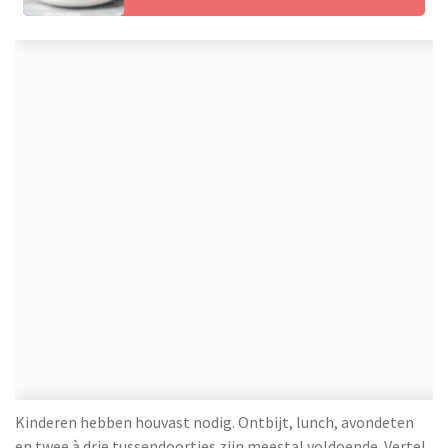
Kinderen hebben houvast nodig. Ontbijt, lunch, avondeten
en twee à drie tussendoortjes zijn meestal voldoende. Vertel