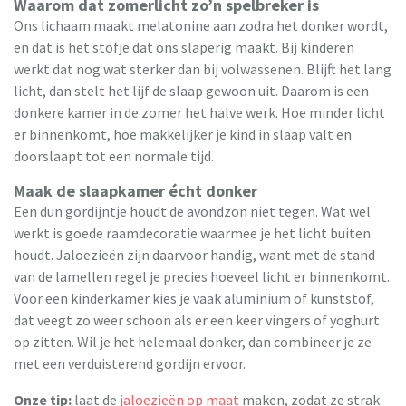
Waarom dat zomerlicht zo’n spelbreker is
Ons lichaam maakt melatonine aan zodra het donker wordt,
en dat is het stofje dat ons slaperig maakt. Bij kinderen
werkt dat nog wat sterker dan bij volwassenen. Blijft het lang
licht, dan stelt het lijf de slaap gewoon uit. Daarom is een
donkere kamer in de zomer het halve werk. Hoe minder licht
er binnenkomt, hoe makkelijker je kind in slaap valt en
doorslaapt tot een normale tijd.
Maak de slaapkamer écht donker
Een dun gordijntje houdt de avondzon niet tegen. Wat wel
werkt is goede raamdecoratie waarmee je het licht buiten
houdt. Jaloezieën zijn daarvoor handig, want met de stand
van de lamellen regel je precies hoeveel licht er binnenkomt.
Voor een kinderkamer kies je vaak aluminium of kunststof,
dat veegt zo weer schoon als er een keer vingers of yoghurt
op zitten. Wil je het helemaal donker, dan combineer je ze
met een verduisterend gordijn ervoor.
Onze tip:
laat de
jaloezieën op maat
maken, zodat ze strak