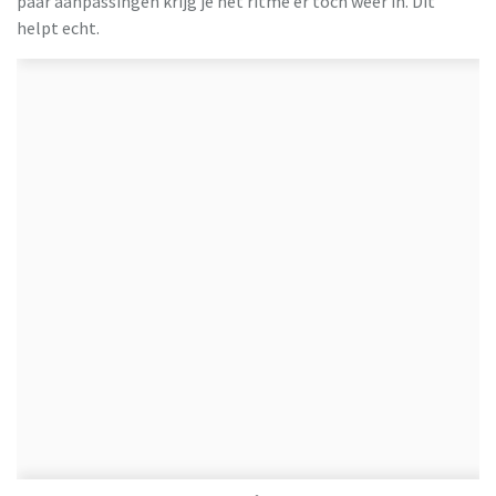
paar aanpassingen krijg je het ritme er toch weer in. Dit
helpt echt.