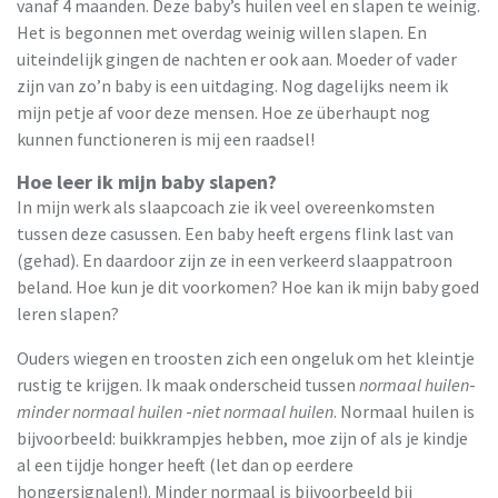
vanaf 4 maanden. Deze baby’s huilen veel en slapen te weinig.
Het is begonnen met overdag weinig willen slapen. En
uiteindelijk gingen de nachten er ook aan. Moeder of vader
zijn van zo’n baby is een uitdaging. Nog dagelijks neem ik
mijn petje af voor deze mensen. Hoe ze überhaupt nog
kunnen functioneren is mij een raadsel!
Hoe leer ik mijn baby slapen?
In mijn werk als slaapcoach zie ik veel overeenkomsten
tussen deze casussen. Een baby heeft ergens flink last van
(gehad). En daardoor zijn ze in een verkeerd slaappatroon
beland. Hoe kun je dit voorkomen? Hoe kan ik mijn baby goed
leren slapen?
Ouders wiegen en troosten zich een ongeluk om het kleintje
rustig te krijgen. Ik maak onderscheid tussen
normaal huilen
-
minder normaal huilen
-
niet normaal huilen
. Normaal huilen is
bijvoorbeeld: buikkrampjes hebben, moe zijn of als je kindje
al een tijdje honger heeft (let dan op eerdere
hongersignalen!). Minder normaal is bijvoorbeeld bij