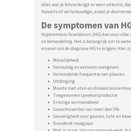
alles wat je binnenkrijgt er weer uitkomt, da
huisarts of verloskundige, zodat je doorver
De symptomen van H
Hyperemesis Gravidarum (HG) kan voor elke zw
en behandeling. Het is belangrijk om te wet
ervaren om de diagnose HG te krijgen. Hier 
Misselijkheid
Veelvuldig en extreem overgeven
Verminderde frequentie van plassen
Uitdroging
Moeite met eten en drinken binnenho
Toegenomen speekselproductie
Ernstige vermoeidheid
Gewichtsverlies van meer dan 5%
Gevoeligheid voor geuren, licht en be
Brandend maagzuur
Niet in staat zijn om normaal werk, huis