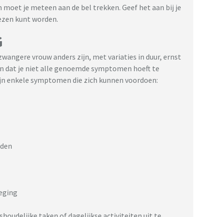
n moet je meteen aan de bel trekken. Geef het aan bij je
wezen kunt worden.
G
angere vrouw anders zijn, met variaties in duur, ernst
en dat je niet alle genoemde symptomen hoeft te
zijn enkele symptomen die zich kunnen voordoen:
uden
weging
houdelijke taken of dagelijkse activiteiten uit te