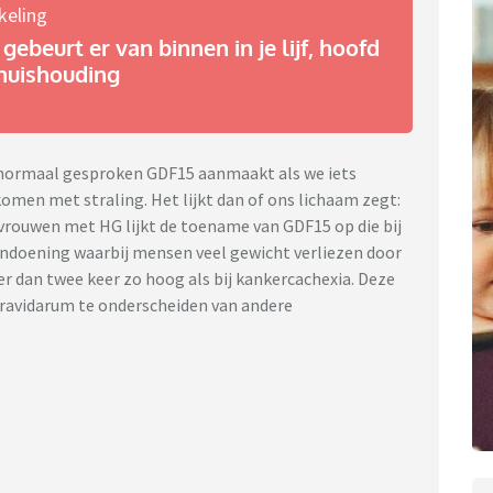
keling
gebeurt er van binnen in je lijf, hoofd
huishouding
m normaal gesproken GDF15 aanmaakt als we iets
komen met straling. Het lijkt dan of ons lichaam zegt:
j vrouwen met HG lijkt de toename van GDF15 op die bij
andoening waarbij mensen veel gewicht verliezen door
er dan twee keer zo hoog als bij kankercachexia. Deze
avidarum te onderscheiden van andere