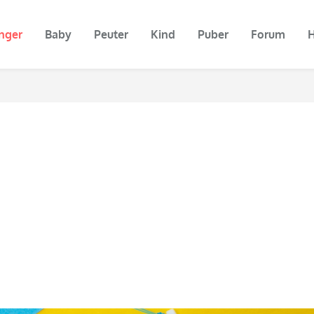
nger
Baby
Peuter
Kind
Puber
Forum
H