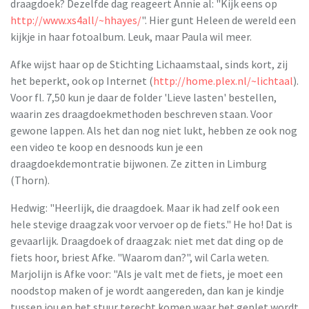
draagdoek? Dezelfde dag reageert Annie al: "Kijk eens op
http://www.xs4all/~hhayes/
". Hier gunt Heleen de wereld een
kijkje in haar fotoalbum. Leuk, maar Paula wil meer.
Afke wijst haar op de Stichting Lichaamstaal, sinds kort, zij
het beperkt, ook op Internet (
http://home.plex.nl/~lichtaal
).
Voor fl. 7,50 kun je daar de folder 'Lieve lasten' bestellen,
waarin zes draagdoekmethoden beschreven staan. Voor
gewone lappen. Als het dan nog niet lukt, hebben ze ook nog
een video te koop en desnoods kun je een
draagdoekdemontratie bijwonen. Ze zitten in Limburg
(Thorn).
Hedwig: "Heerlijk, die draagdoek. Maar ik had zelf ook een
hele stevige draagzak voor vervoer op de fiets." He ho! Dat is
gevaarlijk. Draagdoek of draagzak: niet met dat ding op de
fiets hoor, briest Afke. "Waarom dan?", wil Carla weten.
Marjolijn is Afke voor: "Als je valt met de fiets, je moet een
noodstop maken of je wordt aangereden, dan kan je kindje
tussen jou en het stuur terecht komen waar het geplet wordt