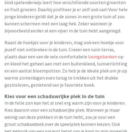
kind spelenderwijs leert hoe verschillende soorten groenten
en fruit groeien. Daarbij profiteer je er zelf ook van! Voor hele
jonge kinderen geldt dat je de zones in een grote tuin af zou
kunnen schermen met een laag hek. Zeker wanneer je
bijvoorbeeld eerder al een vijver in de tuin hebt aangelegd.
Naast de hoekjes voor je kinderen, mag ook een hoekje voor
jezelf niet ontbreken in de tuin. Creëer een ruim terras,
plaats daar een van de vele comfortabele
loungebanken
op
en kleed het geheel aan met een buitenkleed, tuinverlichting
en een aantal bloempotten. Zo heb je de ideale plek om je op
warme zomerdagen even terug te trekken uit het drukke
gezinsleven, genietend van je favoriete boek.
Kies voor een schaduwrijke plek in de tuin
In de felle zon kan het al snel erg warm zijn voor je kinderen.
Kies daarom voor een schaduwrijke plek. Wanneer je maar
weinig van deze plekken in de tuin hebt, zou je voor een
groot schaduwdoek over de speelplek kunnen kiezen. Ook
het gebruik van een parasol helpt om je kind zo min mogelijk