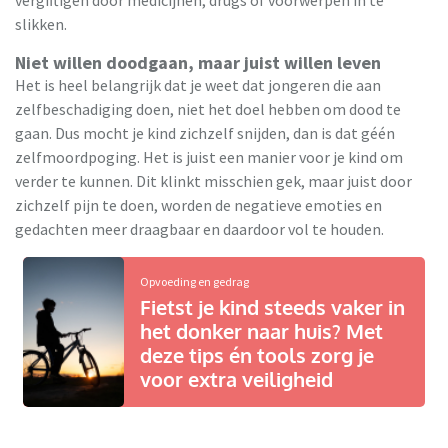
vergiftigen door medicijnen, drugs of voorwerpen in te
slikken.
Niet willen doodgaan, maar juist willen leven
Het is heel belangrijk dat je weet dat jongeren die aan
zelfbeschadiging doen, niet het doel hebben om dood te
gaan. Dus mocht je kind zichzelf snijden, dan is dat géén
zelfmoordpoging. Het is juist een manier voor je kind om
verder te kunnen. Dit klinkt misschien gek, maar juist door
zichzelf pijn te doen, worden de negatieve emoties en
gedachten meer draagbaar en daardoor vol te houden.
Opvoeding en gedrag
Fietst je kind steeds vaker in
het donker naar huis? Met
deze tips én tools zorg je
voor extra veiligheid