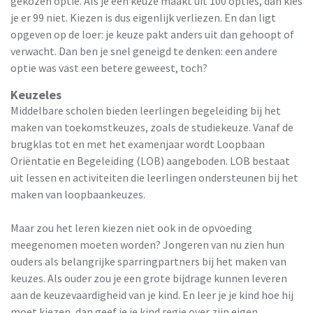
gekozen optie. Als je een keuze maakt uit 100 opties, dan kies
je er 99 niet. Kiezen is dus eigenlijk verliezen. En dan ligt
opgeven op de loer: je keuze pakt anders uit dan gehoopt of
verwacht. Dan ben je snel geneigd te denken: een andere
optie was vast een betere geweest, toch?
Keuzeles
Middelbare scholen bieden leerlingen begeleiding bij het
maken van toekomstkeuzes, zoals de studiekeuze. Vanaf de
brugklas tot en met het examenjaar wordt Loopbaan
Oriëntatie en Begeleiding (LOB) aangeboden. LOB bestaat
uit lessen en activiteiten die leerlingen ondersteunen bij het
maken van loopbaankeuzes.
Maar zou het leren kiezen niet ook in de opvoeding
meegenomen moeten worden? Jongeren van nu zien hun
ouders als belangrijke sparringpartners bij het maken van
keuzes. Als ouder zou je een grote bijdrage kunnen leveren
aan de keuzevaardigheid van je kind. En leer je je kind hoe hij
moet kiezen, dan geef je je kind regie over zijn eigen