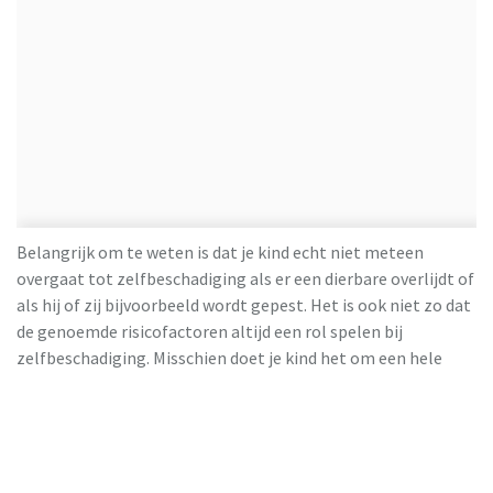
Belangrijk om te weten is dat je kind echt niet meteen
overgaat tot zelfbeschadiging als er een dierbare overlijdt of
als hij of zij bijvoorbeeld wordt gepest. Het is ook niet zo dat
de genoemde risicofactoren altijd een rol spelen bij
zelfbeschadiging. Misschien doet je kind het om een hele
andere reden. Het kernprobleem bij zelfbeschadiging is dat
er sprake is van een disbalans tussen draagkracht en
draaglast, meestal in combinatie met het ontbreken of
wegvallen van sociale steun. Althans: zo voelt degene het die
zichzelf beschadigt. Het kan best zijn dat jij het gevoel hebt