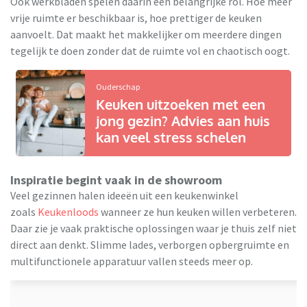
Ook werkbladen spelen daarin een belangrijke rol. Hoe meer
vrije ruimte er beschikbaar is, hoe prettiger de keuken
aanvoelt. Dat maakt het makkelijker om meerdere dingen
tegelijk te doen zonder dat de ruimte vol en chaotisch oogt.
Ouderschap
Keuken uitzoeken met een
jong gezin? Advies aan huis
kan veel stress schelen
Inspiratie begint vaak in de showroom
Veel gezinnen halen ideeën uit een keukenwinkel
zoals
Keukenloods
wanneer ze hun keuken willen verbeteren.
Daar zie je vaak praktische oplossingen waar je thuis zelf niet
direct aan denkt. Slimme lades, verborgen opbergruimte en
multifunctionele apparatuur vallen steeds meer op.