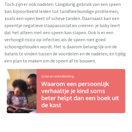
Toch zijn er ook nadelen. Langdurig gebruik van een speen
kan bijvoorbeeld leiden tot tandheelkundige problemen,
zoals een open beet of scheve tanden. Daarnaast kan een
speentje negatieve slaapassociaties creëren: je baby leert
dat het alleen met een speen kan slapen. Ook is er een
verhoogd risico op infecties als de speen niet goed
schoongehouden wordt. Het is daarom belangrijk om de
balans te vinden tussen de voordelen en de nadelen, en tijdig
een plan te maken om de speen af te bouwen.
Groei en ontwikkeling
Waarom een persoonlijk
verhaaltje je kind soms
beter helpt dan een boek uit
de kast