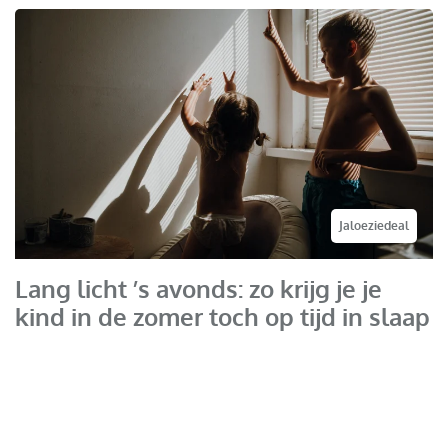
Jaloeziedeal
Lang licht ’s avonds: zo krijg je je
kind in de zomer toch op tijd in slaap
In de winter duikt je kind zonder protest in bed, maar zodra
het tot negen uur ’s avonds licht blijft is het ineens een ander
verhaal. Bedtijd wordt onderhandelen, en om vijf uur ’s
ochtends staat de hele kamer alweer in het zonlicht. Met een
paar aanpassingen krijg je het ritme er toch weer in. Dit