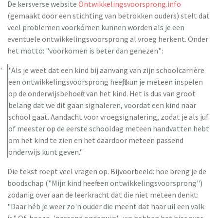
De kersverse website
Ontwikkelingsvoorsprong.info
(gemaakt door een stichting van betrokken ouders) stelt dat
veel problemen voorkómen kunnen worden als je een
eventuele ontwikkelingsvoorsprong al vroeg herkent. Onder
het motto: "voorkomen is beter dan genezen":
"Als je weet dat een kind bij aanvang van zijn schoolcarrière
een ontwikkelingsvoorsprong heeft, kun je meteen inspelen
op de onderwijsbehoefte van het kind. Het is dus van groot
belang dat we dit gaan signaleren, voordat een kind naar
school gaat. Aandacht voor vroegsignalering, zodat je als juf
of meester op de eerste schooldag meteen handvatten hebt
om het kind te zien en het daardoor meteen passend
onderwijs kunt geven."
Die tekst roept veel vragen op. Bijvoorbeeld: hoe breng je de
boodschap ("Mijn kind heeft een ontwikkelingsvoorsprong")
zodanig over aan de leerkracht dat die niet meteen denkt:
"Daar héb je weer zo'n ouder die meent dat haar uil een valk
is." Of: hoezo, 'passend onderwijs'... we hebben het hier over