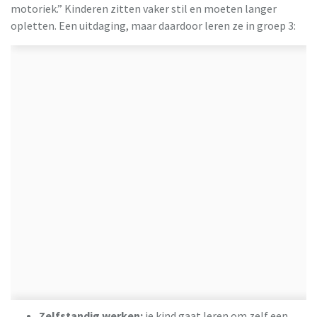
motoriek.” Kinderen zitten vaker stil en moeten langer
opletten. Een uitdaging, maar daardoor leren ze in groep 3:
Zelfstandig werken:
​je kind gaat leren om zelf een