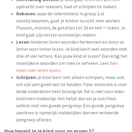
opdracht over rekenen, taal of schrijven te maken.
Rekenen:
​waar de rekentekens in groep 2 al
voorbij kwamen, gaat je kind er nu echt mee werken.
Plussen, minnen, de getallen tot 20 en het =-teken. Je
kind gaat zijn eerste sommetjes maken.
Lezen:
​kinderen leren woorden herkennen en leren ze
letter voor letter lezen. Je kind leert veel woorden met
drie of vier letters. Kan jouw kind al lezen? Dan krijg het
moeilijkere woorden om mee te oefenen. Lees
hier
meer over leren lezen
.
Schrijven:
​je kind leert niet alleen schrijven, maar ook
om zijn pen goed vast te houden. Fijne motoriek is voor
beide onderdelen heel belangrijk. Dit is niet voor ieder
kind even makkelijk. Het helpt dan als je ook thuis
oefent met een goede pengreep. Een goede pengreep
aanleren is namelijk makkelijker dan een verkeerde
pengreep afleren.
Hoe bereid je je kind voor op groep 3?