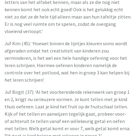
letters van het alfabet kennen, maar als ze die nog niet
kennen komt het ook echt goed! Ook is het gelukkig echt
niet zo dat ze de hele tijd alleen maar aan hun tafeltje zitten.
Er is nog veel ruimte om te spelen, zodat de overgang
vloeiend verloopt.’
Juf Kim (45): ‘Hoewel binnen de lijntjes kleuren soms wordt
afgeraden omdat het creativiteit van kinderen zou
verminderen, is het wel een hele handige oefening voor het
leren schrijven. Hiermee oefenen kinderen namelijk de
controle over het potlood, wat hen in groep 3 kan helpen bij
het leren schrijven’.
Juf Birgit (37): ‘Al het voorbereidende rekenwerk van groep 1
en 2, krijgt nu serieuzere vormen. Je kunt tellen met je kind
thuis oefenen. Laat je kind het fruit op de fruitschaal tellen.
Kijk of het tellen en aanwijzen tegelijk gaat, probeer voor-
of achteruit te tellen vanaf een willekeurig getal en oefen
met tellen. Welk getal komt er voor 7, welk getal komt erna.
Dit gaat je kind helpen met rekenen in groep 3.’