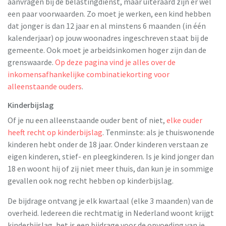
aanvragen bij de belastingdienst, maar uiteraard zijn er wel
een paar voorwaarden. Zo moet je werken, een kind hebben
dat jonger is dan 12 jaar en al minstens 6 maanden (in één
kalenderjaar) op jouw woonadres ingeschreven staat bij de
gemeente. Ook moet je arbeidsinkomen hoger zijn dan de
grenswaarde.
Op deze pagina vind je alles over de
inkomensafhankelijke combinatiekorting voor
alleenstaande ouders
.
Kinderbijslag
Of je nu een alleenstaande ouder bent of niet,
elke ouder
heeft recht op kinderbijslag
. Tenminste: als je thuiswonende
kinderen hebt onder de 18 jaar. Onder kinderen verstaan ze
eigen kinderen, stief- en pleegkinderen. Is je kind jonger dan
18 en woont hij of zij niet meer thuis, dan kun je in sommige
gevallen ook nog recht hebben op kinderbijslag.
De bijdrage ontvang je elk kwartaal (elke 3 maanden) van de
overheid. Iedereen die rechtmatig in Nederland woont krijgt
kinderbijslag, het is een bijdrage voor de opvoeding van je