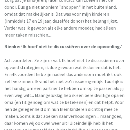
donor. Dus ga niet anoniem "shoppen" in het buitenland,
omdat dat makkelijker is. Dat was voor mijn kinderen
(inmiddels 17 en 19 jaar, dezelfde donor) het belangrijkst.
Verder was ik gewoon als elke andere moeder, had alleen
meer taken misschien....
Nienke: ‘Ik hoef niet te discussiëren over de opvoeding.’
Ach voordelen. Ze zijn er wel. Ik hoef niet te discussiëren over
opvoed strategieën, ik doe gewoon wat ik doe en dat is het.
En elk voordeel heb zijn nadeel dus andersom moet ik t ook
zelf verzinnen. Ik vind het niet zo’n issue eigenlijk. Tuurlijk is
het handig om een partner te hebben om op te passen als jij
even weg wilt... Maar gelukkig heb ik een bereidwillige opa en
oma (en fit genoeg om wat te betekenen) en dat helpt. Voor
hen de gelegenheid om hun kleinkinderen dichtbij mee te
maken. Soms is dat zoeken naar verhoudingen.... maar goed,
daar komen wij ook wel weer uit! Uiteindelijk heb ik het
vertrouwen in mezelf dat ik uiteindelijk wel weer een weg