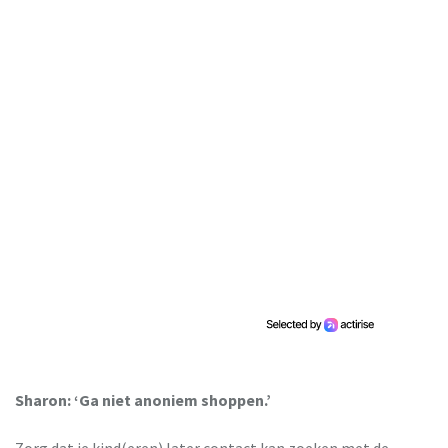
Sharon: ‘Ga niet anoniem shoppen.’
Zorg dat je kind(eren) later contact kan zoeken met de