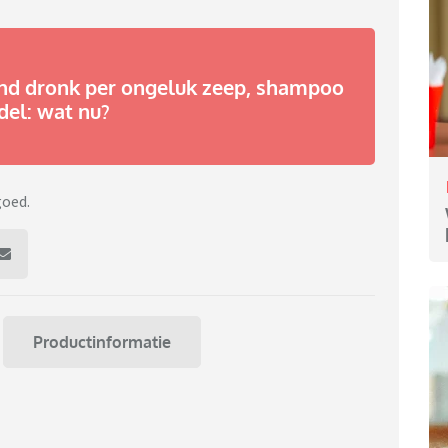
ind dronk per ongeluk zeep, shampoo
del: wat nu?
goed.
Productinformatie