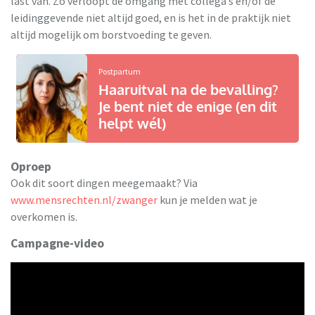
last van. Zo verloopt de omgang met collega’s en/of de
leidinggevende niet altijd goed, en is het in de praktijk niet
altijd mogelijk om borstvoeding te geven.
Postpartum
Haaruitval na de bevalling?
Je bent niet de enige (en dit
helpt wél)
Oproep
Ook dit soort dingen meegemaakt? Via
www.mensrechten.nl/zwanger
kun je melden wat je
overkomen is.
Campagne-video