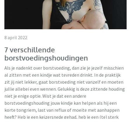
8 april 2022
7 verschillende
borstvoedingshoudingen
Als je nadenkt over borstvoeding, dan zie je jezelf misschien
al zitten met een kindje wat tevreden drinkt. In de praktijk
zit jij niet lekker, gaat borstvoeding niet vanzelf en moeten
jullie allebei even wennen. Gelukkig is deze zittende houding
niet je enige optie. Wist je dat een andere
borstvoedingshouding jouw kindje kan helpen als hij een
korte tongriem, last van reflux of moeite met aanhappen
heeft? Heb je een keizersnede gehad, heb je een (te) sterk
toeschietreflex of juist een lichte melkstroom? Een andere