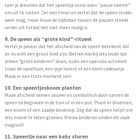
Leer je dreumes dat het speentje soms even "pauze neemt"
om uit te rusten. Zet een timer en vertel dat de speen straks
weer mag, maar bouw de tijdsduur tussen de pauzes steeds
verder uit totdat het niet meer nodig is.
9. De speen als “grote kind”-ritueel
Vertel je peuter dat het afscheid van de speen betekent dat
ze nu echt een groot kind zijn. Betrek hierbij iets leuks dat
alleen “grote kinderen” doen, zoals een speciale activiteit
(naar de speeltuin, een ijsje halen) of een klein cadeautje.
Maak er een trots moment van!
10. Een speentjesboom planten
Maak afscheid nemen visueel en symbolisch door samen de
speen te begraven in de tuin of in een pot. Plant er bloemen,
een boom of een zaadje bovenop. Zeg dat de speen helpt om
iets moois te laten groeien. Kleine kinderen vinden dit vaak
magisch!
11. Speentje naar een baby sturen