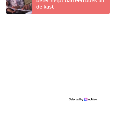
beter helpt dan een boek uit
de kast