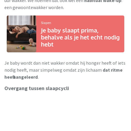
uur wakker. We noemen dat ook wel een
habitual wake-up
:
een gewoontewakker worden.
Slapen
Je baby slaapt prima,
behalve als je het echt nodig
hebt
Je baby wordt dan niet wakker omdat hij honger heeft of iets
nodig heeft, maar simpelweg omdat zijn lichaam
dat ritme
heeft aangeleerd
.
Overgang tussen slaapcycli