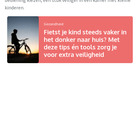
kinderen.
Gezondheid
Fietst je kind steeds vaker in
het donker naar huis? Met
deze tips én tools zorg je
voor extra veiligheid