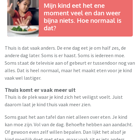
Mijn kind eet het ene
moment veel en dan weer
bijna niets. Hoe normaal is
dat?
Thuis is dat vaak anders. De ene dag eet je om half zes, de
andere dag later. Soms is er haast. Soms is iedereen moe.
Soms staat de televisie aan of gebeurt er tussendoor nog van
alles. Dat is heel normaal, maar het maakt eten voor je kind
vaak wel lastiger.
Thuis komt er vaak meer uit
Thuis is de plek waar je kind zich het veiligst voelt. Juist
daarom laat je kind thuis vaak meer zien.
Soms gaat het aan tafel dan niet alleen over eten. Je kind
kan moe zijn. Vol van de dag. Behoefte hebben aan aandacht.
Of gewoon even zelf willen bepalen. Dan lijkt het alsof je
kind moeilijk doet met eten, maar vaak zit er iets anders