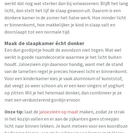
werkt dat nog wat sterker dan bij volwassenen. Blijft het lang
licht, dan stelt het lijf de slaap gewoon uit. Daarom is een
donkere kamer in de zomer het halve werk. Hoe minder licht
er binnenkomt, hoe makkelijker je kind in slaap valt en
doorslaapt tot een normale tijd.
Maak de slaapkamer écht donker
Een dun gordijntje houdt de avondzon niet tegen. Wat wel
werkt is goede raamdecoratie waarmee je het licht buiten
houdt. Jaloezieën zijn daarvoor handig, want met de stand
van de lamellen regel je precies hoeveel licht er binnenkomt.
Voor een kinderkamer kies je vaak aluminium of kunststof,
dat veegt zo weer schoon als er een keer vingers of yoghurt
op zitten. Wil je het helemaal donker, dan combineer je ze
met een verduisterend gordijn ervoor.
Onze tip:
laat de
jaloezieën op maat
maken, zodat ze strak
in het kozijn vallen en er aan de zijkanten geen streepjes
licht naar binnen lekken. Je kunt meteen voor een koordloze
bediening kiezen, een stuk veiliger in een kamer met kleine