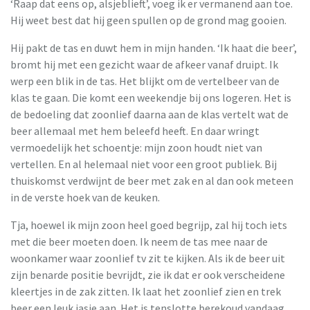
‘Raap dat eens op, alsjeblieft’, voeg ik er vermanend aan toe.
Hij weet best dat hij geen spullen op de grond mag gooien.
Hij pakt de tas en duwt hem in mijn handen. ‘Ik haat die beer’,
bromt hij met een gezicht waar de afkeer vanaf druipt. Ik
werp een blik in de tas. Het blijkt om de vertelbeer van de
klas te gaan. Die komt een weekendje bij ons logeren. Het is
de bedoeling dat zoonlief daarna aan de klas vertelt wat de
beer allemaal met hem beleefd heeft. En daar wringt
vermoedelijk het schoentje: mijn zoon houdt niet van
vertellen. En al helemaal niet voor een groot publiek. Bij
thuiskomst verdwijnt de beer met zak en al dan ook meteen
in de verste hoek van de keuken.
Tja, hoewel ik mijn zoon heel goed begrijp, zal hij toch iets
met die beer moeten doen. Ik neem de tas mee naar de
woonkamer waar zoonlief tv zit te kijken. Als ik de beer uit
zijn benarde positie bevrijdt, zie ik dat er ook verscheidene
kleertjes in de zak zitten. Ik laat het zoonlief zien en trek
beer een leuk jasje aan. Het is tenslotte berekoud vandaag.