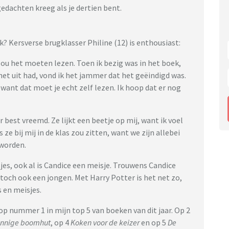
gedachten kreeg als je dertien bent.
? Kersverse brugklasser Philine (12) is enthousiast:
zou het moeten lezen. Toen ik bezig was in het boek,
 het uit had, vond ik het jammer dat het geëindigd was.
, want dat moet je echt zelf lezen. Ik hoop dat er nog
 best vreemd. Ze lijkt een beetje op mij, want ik voel
 ze bij mij in de klas zou zitten, want we zijn allebei
 worden.
jes, ook al is Candice een meisje. Trouwens Candice
 toch ook een jongen. Met Harry Potter is het net zo,
 en meisjes.
 op nummer 1 in mijn top 5 van boeken van dit jaar. Op 2
innige boomhut
, op 4
Koken voor de keizer
en op 5
De