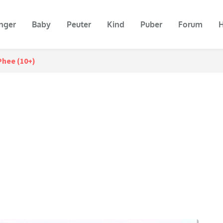
nger
Baby
Peuter
Kind
Puber
Forum
H
Phee (10+)