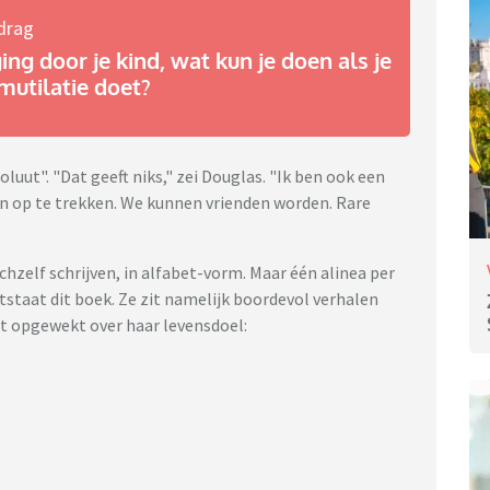
drag
ng door je kind, wat kun je doen als je
mutilatie doet?
absoluut". "Dat geeft niks," zei Douglas. "Ik ben ook een
en op te trekken. We kunnen vrienden worden. Rare
hzelf schrijven, in alfabet-vorm. Maar één alinea per
tstaat dit boek. Ze zit namelijk boordevol verhalen
t opgewekt over haar levensdoel: