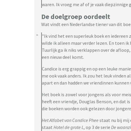
waren. Ik vroeg me af of je vaak diepzinnige 
De doelgroep oordeelt
Wat vindt een Nederlandse tiener van dit boek
"Ik vind het een superleuk boek en iedereen 
wilde ik alleen maar verder lezen. En toen ik
Tuurlijk ga ik niks verklappen over de afloop
een nieuw deel komt.
Candice is erg grappig en op een leuke manier
me ook vaak anders. Ik zou het leuk vinden als
apart en dan hadden we vriendinnen kunnen
Het boek is zowel voor jongens als voor meis
heeft een vriendje, Douglas Benson, en dat is
die boeken worden ook gelezen door jongens
Het Alfabet van Candice Phee
staat nu bij mij
staat
Hotel de grote L
, op 3 de serie
De waanz