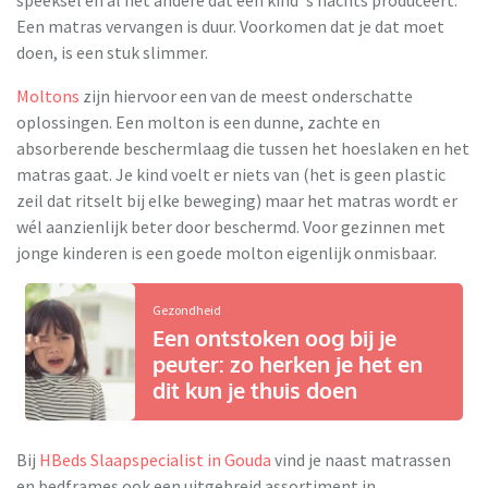
speeksel en al het andere dat een kind 's nachts produceert.
Een matras vervangen is duur. Voorkomen dat je dat moet
doen, is een stuk slimmer.
Moltons
zijn hiervoor een van de meest onderschatte
oplossingen. Een molton is een dunne, zachte en
absorberende beschermlaag die tussen het hoeslaken en het
matras gaat. Je kind voelt er niets van (het is geen plastic
zeil dat ritselt bij elke beweging) maar het matras wordt er
wél aanzienlijk beter door beschermd. Voor gezinnen met
jonge kinderen is een goede molton eigenlijk onmisbaar.
Gezondheid
Een ontstoken oog bij je
peuter: zo herken je het en
dit kun je thuis doen
Bij
HBeds Slaapspecialist in Gouda
vind je naast matrassen
en bedframes ook een uitgebreid assortiment in