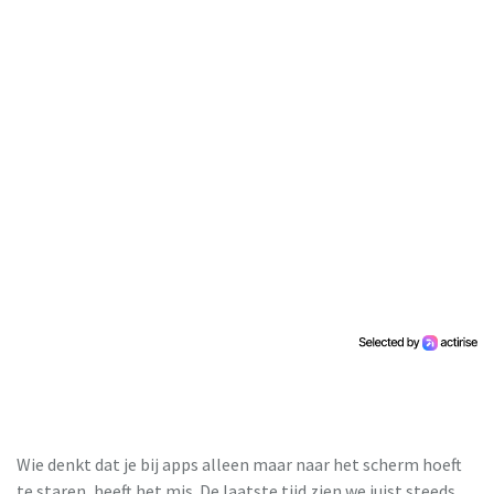
Wie denkt dat je bij apps alleen maar naar het scherm hoeft
te staren, heeft het mis. De laatste tijd zien we juist steeds