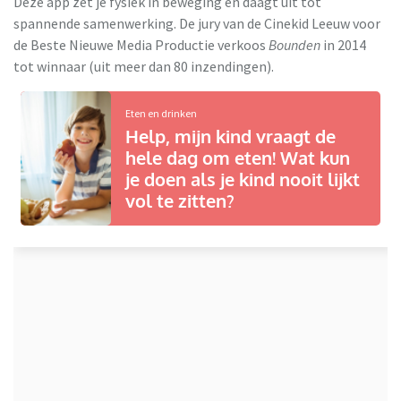
Deze app zet je fysiek in beweging en daagt uit tot
spannende samenwerking. De jury van de Cinekid Leeuw voor
de Beste Nieuwe Media Productie verkoos
Bounden
in 2014
tot winnaar (uit meer dan 80 inzendingen).
Eten en drinken
Help, mijn kind vraagt de
hele dag om eten! Wat kun
je doen als je kind nooit lijkt
vol te zitten?