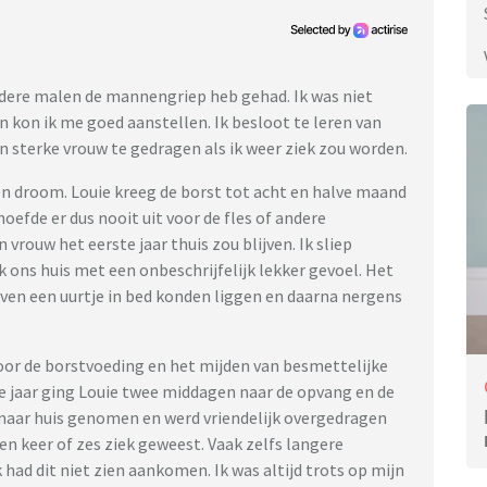
erdere malen de mannengriep heb gehad. Ik was niet
ijn kon ik me goed aanstellen. Ik besloot te leren van
 sterke vrouw te gedragen als ik weer ziek zou worden.
een droom. Louie kreeg de borst tot acht en halve maand
hoefde er dus nooit uit voor de fles of andere
 vrouw het eerste jaar thuis zou blijven. Ik sliep
k ons huis met een onbeschrijfelijk lekker gevoel. Het
even een uurtje in bed konden liggen en daarna nergens
door de borstvoeding en het mijden van besmettelijke
te jaar ging Louie twee middagen naar de opvang en de
 naar huis genomen en werd vriendelijk overgedragen
een keer of zes ziek geweest. Vaak zelfs langere
 had dit niet zien aankomen. Ik was altijd trots op mijn