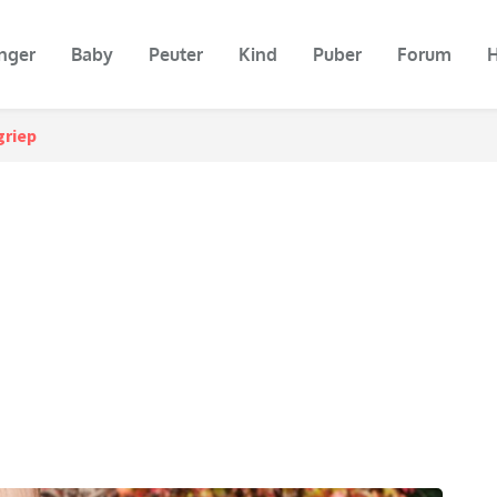
nger
Baby
Peuter
Kind
Puber
Forum
H
riep