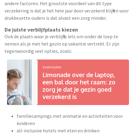
andere factoren. Het grootste voordeel van dit type
verzekering is dat je het hele jaar door verzekerd blijft en voor
drukbezette ouders is dat alvast een zorg minder.
De juiste verblijfplaats kiezen
Ook de plaats waar je verblijft is iets om onder de loep te
nemen als je met het gezin op vakantie vertrekt. Er zijn
tegenwoordig veel opties, zoals:
Vaste lasten
Limonade over de laptop,
een bal door het raam: zo
zorg je dat je gezin goed
verzekerd is
familiecampings met animatie en activiteiten voor
kinderen
all-inclusive hotels met eten en drinken