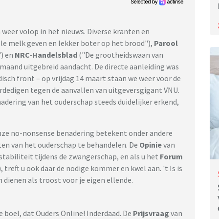
n weer volop in het nieuws. Diverse kranten en
e melk geven en lekker boter op het brood"),
Parool
") en
NRC-Handelsblad
("De grootheidswaan van
maand uitgebreid aandacht. De directe aanleiding was
disch front – op vrijdag 14 maart staan we weer voor de
rdedigen tegen de aanvallen van uitgeversgigant VNU.
dering van het ouderschap steeds duidelijker erkend,
 onze no-nonsense benadering betekent onder andere
ten van het ouderschap te behandelen. De
Opinie
van
abiliteit tijdens de zwangerschap, en als u het
Forum
), treft u ook daar de nodige kommer en kwel aan. 't Is is
dienen als troost voor je eigen ellende.
e boel, dat Ouders Online! Inderdaad. De
Prijsvraag
van