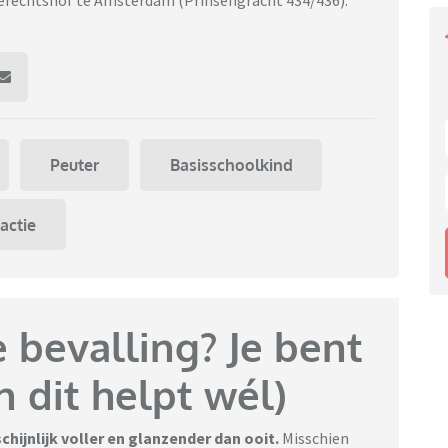
erechtshof te Amsterdam (Prinsengracht 434/436).
Peuter
Basisschoolkind
actie
 bevalling? Je bent
n dit helpt wél)
hijnlijk voller en glanzender dan ooit.
Misschien