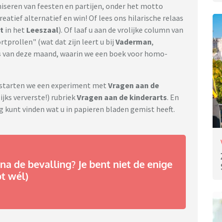
iseren van feesten en partijen, onder het motto
reatief alternatief en win! Of lees ons hilarische relaas
t
in het
Leeszaal
). Of laaf u aan de vrolijke column van
tprollen" (wat dat zijn leert u bij
Vaderman
,
s
van deze maand, waarin we een boek voor homo-
d starten we een experiment met
Vragen aan de
ijks ververste!) rubriek
Vragen aan de kinderarts
. En
g kunt vinden wat u in papieren bladen gemist heeft.
na de bevalling? Je bent niet de enige
pt wél)