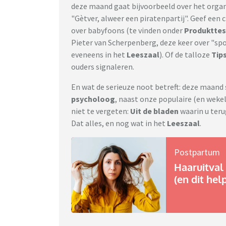
deze maand gaat bijvoorbeeld over het organ
"Gètver, alweer een piratenpartij". Geef een c
over babyfoons (te vinden onder
Produkttes
Pieter van Scherpenberg, deze keer over "spor
eveneens in het
Leeszaal
). Of de talloze
Tip
ouders signaleren.
En wat de serieuze noot betreft: deze maan
psycholoog
, naast onze populaire (en wekel
niet te vergeten:
Uit de bladen
waarin u teru
Dat alles, en nog wat in het
Leeszaal
.
Postpartum
Haaruitval 
(en dit hel