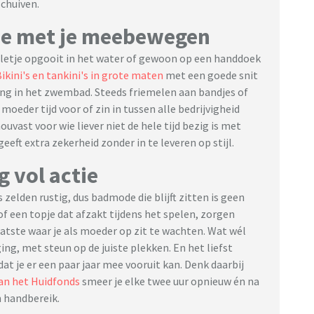
schuiven.
 die met je meebewegen
lletje opgooit in het water of gewoon op een handdoek
ikini's en tankini's in grote maten
met een goede snit
ong in het zwembad. Steeds friemelen aan bandjes of
 moeder tijd voor of zin in tussen alle bedrijvigheid
uvast voor wie liever niet de hele tijd bezig is met
geeft extra zekerheid zonder in te leveren op stijl.
g vol actie
s zelden rustig, dus badmode die blijft zitten is geen
f een topje dat afzakt tijdens het spelen, zorgen
aatste waar je als moeder op zit te wachten. Wat wél
ng, met steun op de juiste plekken. En het liefst
at je er een paar jaar mee vooruit kan. Denk daarbij
an het Huidfonds
smeer je elke twee uur opnieuw én na
 handbereik.