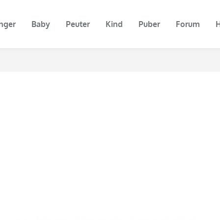
nger
Baby
Peuter
Kind
Puber
Forum
H
n