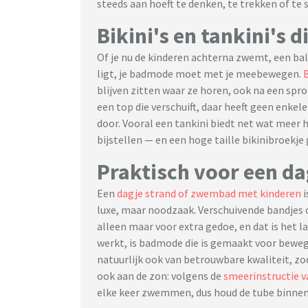
steeds aan hoeft te denken, te trekken of te 
Bikini's en tankini's
Of je nu de kinderen achterna zwemt, een ba
ligt, je badmode moet met je meebewegen.
B
blijven zitten waar ze horen, ook na een spr
een top die verschuift, daar heeft geen enkele
door. Vooral een tankini biedt net wat meer ho
bijstellen — en een hoge taille bikinibroekje 
Praktisch voor een da
Een
dagje strand of zwembad met kinderen
i
luxe, maar noodzaak. Verschuivende bandjes o
alleen maar voor extra gedoe, en dat is het l
werkt, is badmode die is gemaakt voor bewegi
natuurlijk ook van betrouwbare kwaliteit, zod
ook aan de zon: volgens de
smeerinstructie v
elke keer zwemmen, dus houd de tube binnen