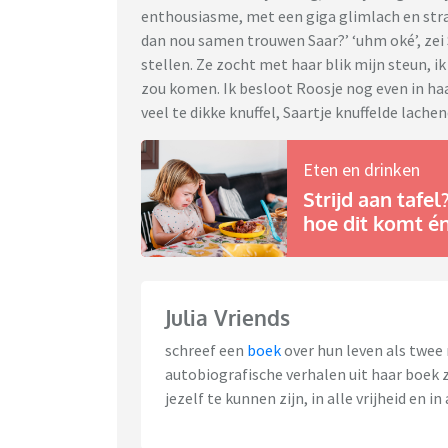
enthousiasme, met een giga glimlach en stral
dan nou samen trouwen Saar?’ ‘uhm oké’, zei S
stellen. Ze zocht met haar blik mijn steun, 
zou komen. Ik besloot Roosje nog even in ha
veel te dikke knuffel, Saartje knuffelde lachen
Eten en drinken
Strijd aan tafe
hoe dit komt én
Julia Vriends
schreef een
boek
over hun leven als twe
autobiografische verhalen uit haar boek zi
jezelf te kunnen zijn, in alle vrijheid en in