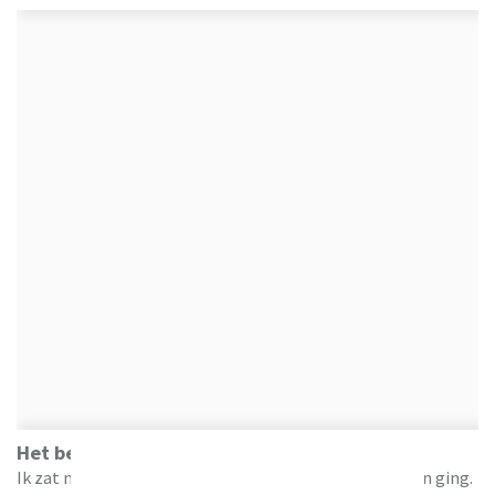
Het begon als een doodnormale dag
Ik zat net aan mijn derde slok koffie toen mijn telefoon ging.