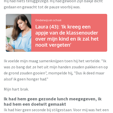
Hij had niets teruggezegd. Hij had gewoon zijn bakje dicht
gedaan en gewacht tot de pauze voorbij was.
Onderwijs en school
Laura (43): ‘Ik kreeg een
appje van de klassenouder
over mijn kind en ik zal het
nooit vergeten’
Ik voelde mijn maag samenknijpen toen hij het vertelde. "Ik
was zo bang dat ze het uit mijn handen zouden pakken en op
de grond zouden gooien", mompelde hij, "Dus ik deed maar
alsof ik geen honger had."
Mijn hart brak.
Ik had hem geen gezonde lunch meegegeven, ik
had hem een doelwit gemaakt
Ik had hier geen seconde bij stilgestaan. Voor mij was het een