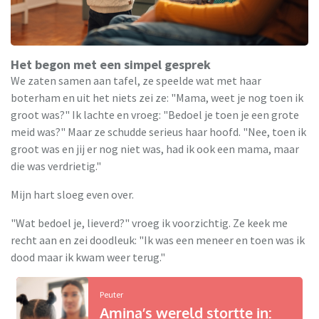
Het begon met een simpel gesprek
We zaten samen aan tafel, ze speelde wat met haar
boterham en uit het niets zei ze: "Mama, weet je nog toen ik
groot was?" Ik lachte en vroeg: "Bedoel je toen je een grote
meid was?" Maar ze schudde serieus haar hoofd. "Nee, toen ik
groot was en jij er nog niet was, had ik ook een mama, maar
die was verdrietig."
Mijn hart sloeg even over.
"Wat bedoel je, lieverd?" vroeg ik voorzichtig. Ze keek me
recht aan en zei doodleuk: "Ik was een meneer en toen was ik
dood maar ik kwam weer terug."
Peuter
Amina’s wereld stortte in: