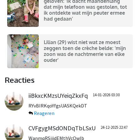
geloven: ‘Ik dacht maandenlang
dat mijn telefoon was gestolen, tot
ik ontdekte wat mijn peuter ermee
had gedaan’
Lilian (29) wist niet wat ze moest
zeggen toen de crèche belde: 'mijn
zoon was de nachtmerrie van elke
ouder'
Reacties
iiBkxcKMzsUYeiqZkxFq
14-01-2026 03:30
RYvBIRKqoYfgsUASKQekDT
Reageren
CVFgygMSdONDqTbLSxU
24-12-2025 22:47
WanmqRSijjdEMthVcOwIb