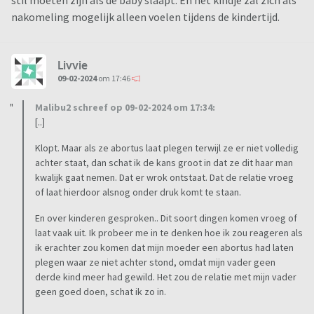
stil moeten zijn als de baby slaapt. En het kindje zal zich als
nakomeling mogelijk alleen voelen tijdens de kindertijd.
Livvie
09-02-2024
om 17:46
Malibu2 schreef op 09-02-2024 om 17:34:
[..]
Klopt. Maar als ze abortus laat plegen terwijl ze er niet volledig
achter staat, dan schat ik de kans groot in dat ze dit haar man
kwalijk gaat nemen. Dat er wrok ontstaat. Dat de relatie vroeg
of laat hierdoor alsnog onder druk komt te staan.
En over kinderen gesproken.. Dit soort dingen komen vroeg of
laat vaak uit. Ik probeer me in te denken hoe ik zou reageren als
ik erachter zou komen dat mijn moeder een abortus had laten
plegen waar ze niet achter stond, omdat mijn vader geen
derde kind meer had gewild. Het zou de relatie met mijn vader
geen goed doen, schat ik zo in.