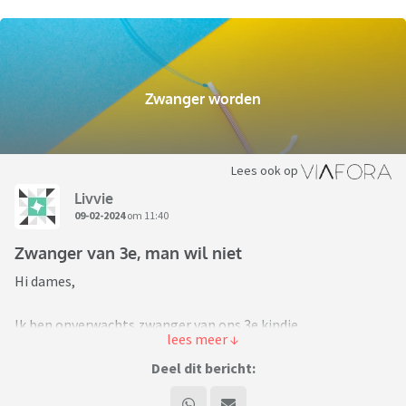
Zwanger worden
Lees ook op
Livvie
09-02-2024
om 11:40
Zwanger van 3e, man wil niet
Hi dames,
Ik ben onverwachts zwanger van ons 3e kindje.
We hebben al 2 kinderen van 5 en 7 jaar en er is weer wat rust
in ons leven, nu dat beide kinderen naar school gaan. Zelf had
Deel dit bericht:
ik vroeger wel de wens van 3 kinderen, maar mijn vriend wilde