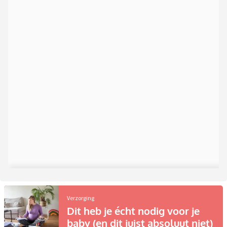
Verzorging
Dit heb je écht nodig voor je
baby (en dit juist absoluut niet)