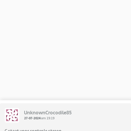
UnknownCrocodile85
27-07-2024
om 19:19
C staat voor controle streep