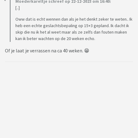
Moederkareltje schreef op 22-12-2023 om 16:40:
[..]
Oww dat is echt wennen dan als je het denkt zeker te weten.. Ik
heb een echte geslachtsbepaling op 15+3 gepland. Ik dacht ik
skip die nu ik het al weet maar als ze zelfs dan fouten maken
kan ik beter wachten op de 20 weken echo.
Of je laat je verrassen na ca 40 weken. 😁