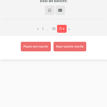
geweest zijn. Daarnaast ben ik zelf mama van drie kinderen
Deel dit bericht:
en een vierde kindje zou bij ons ook heel welkom zijn.
Ik hoop dat je ook gezellig komt praten hier over zwanger
worden, zwanger zijn en meer'.
«
1
..
70
71
»
Plaats een reactie
Naar laatste reactie