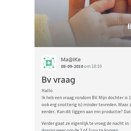
B
Ma@iKe
08-09-2010
om 10:10
Bv vraag
Hallo
Ik heb een vraag rondom BV. Mijn dochter is 
ook erg snotterig is) minder tevreden. Waar 
eerder.. Kan dit liggen aan mn productie? Dat 
Verder gaat ze eigenlijk te vroeg de nacht in
daarna weer om de 2 of 3 uur te komen.