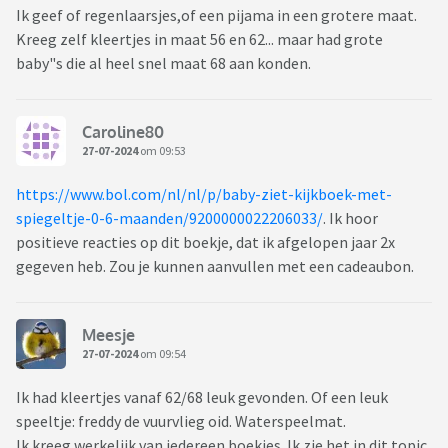
Ik geef of regenlaarsjes,of een pijama in een grotere maat.
Kreeg zelf kleertjes in maat 56 en 62... maar had grote
baby"s die al heel snel maat 68 aan konden.
Caroline80
27-07-2024
om 09:53
https://www.bol.com/nl/nl/p/baby-ziet-kijkboek-met-
spiegeltje-0-6-maanden/9200000022206033/
. Ik hoor
positieve reacties op dit boekje, dat ik afgelopen jaar 2x
gegeven heb. Zou je kunnen aanvullen met een cadeaubon.
Meesje
27-07-2024
om 09:54
Ik had kleertjes vanaf 62/68 leuk gevonden. Of een leuk
speeltje: freddy de vuurvlieg oid. Waterspeelmat.
Ik kreeg werkelijk van iedereen boekjes. Ik zie het in dit topic