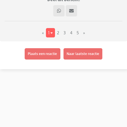
«
1
2
3
4
5
»
Plaats een reactie
Naar laatste reactie