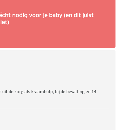
écht nodig voor je baby (en dit juist
iet)
n uit de zorg als kraamhulp, bij de bevalling en 14