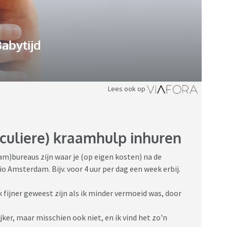
abytijd
Lees ook op
iculiere) kraamhulp inhuren
am)bureaus zijn waar je (op eigen kosten) na de
o Amsterdam. Bijv. voor 4 uur per dag een week erbij.
 fijner geweest zijn als ik minder vermoeid was, door
er, maar misschien ook niet, en ik vind het zo'n