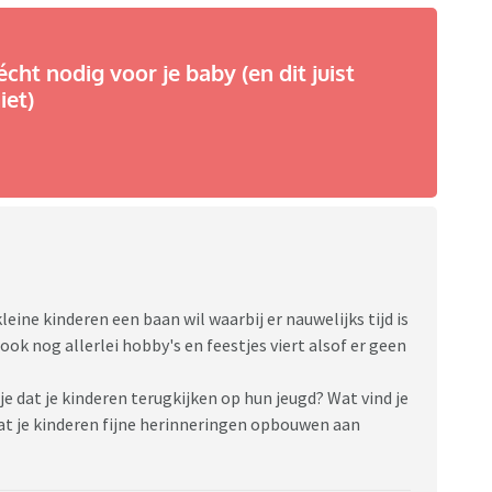
écht nodig voor je baby (en dit juist
iet)
ine kinderen een baan wil waarbij er nauwelijks tijd is
ok nog allerlei hobby's en feestjes viert alsof er geen
e dat je kinderen terugkijken op hun jeugd? Wat vind je
dat je kinderen fijne herinneringen opbouwen aan