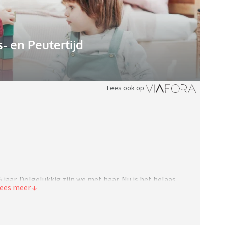
 en Peutertijd
Lees ook op
 jaar. Dolgelukkig zijn we met haar. Nu is het helaas
 soepel loopt tussen mijn partner en mij. Hij heeft
arnaast heeft die hobby’s. Dit samen kost veel tijd.
n onze dochter op mij terecht. Ik geniet enorm van