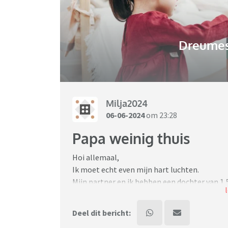
Dreumes-
Milja2024
06-06-2024
om 23:28
Papa weinig thuis
Hoi allemaal,
Ik moet echt even mijn hart luchten.
Mijn partner en ik hebben een dochter van 1,5
wel zo dat het de laatste maanden wat minder
een baan waarbij die + - 65 a 70 uur maakt. Da
Deel dit bericht:
Hierdoor komt eigenlijk de volledige zorg va