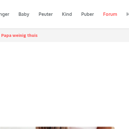
nger
Baby
Peuter
Kind
Puber
Forum
H
Papa weinig thuis