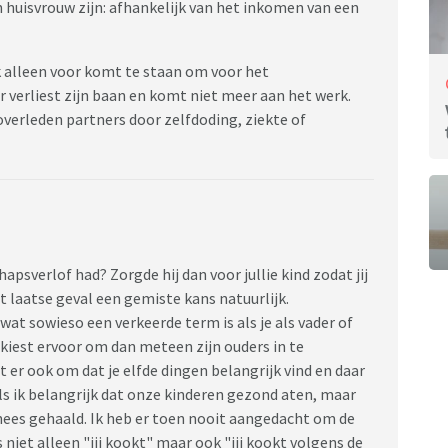
n huisvrouw zijn: afhankelijk van het inkomen van een
k alleen voor komt te staan om voor het
verliest zijn baan en komt niet meer aan het werk.
verleden partners door zelfdoding, ziekte of
apsverlof had? Zorgde hij dan voor jullie kind zodat jij
at laatse geval een gemiste kans natuurlijk.
wat sowieso een verkeerde term is als je als vader of
kiest ervoor om dan meteen zijn ouders in te
at er ook om dat je elfde dingen belangrijk vind en daar
ls ik belangrijk dat onze kinderen gezond aten, maar
inees gehaald. Ik heb er toen nooit aangedacht om de
niet alleen "jij kookt" maar ook "jij kookt volgens de