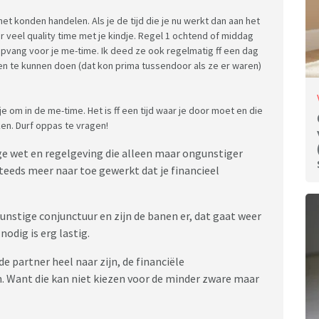
t konden handelen. Als je de tijd die je nu werkt dan aan het
 veel quality time met je kindje. Regel 1 ochtend of middag
pvang voor je me-time. Ik deed ze ook regelmatig ff een dag
en te kunnen doen (dat kon prima tussendoor als ze er waren)
e om in de me-time. Het is ff een tijd waar je door moet en die
ken. Durf oppas te vragen!
ige wet en regelgeving die alleen maar ongunstiger
teeds meer naar toe gewerkt dat je financieel
nstige conjunctuur en zijn de banen er, dat gaat weer
odig is erg lastig.
e partner heel naar zijn, de financiële
. Want die kan niet kiezen voor de minder zware maar