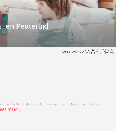
 en Peutertijd
Lees ook op
 jaar. Dolgelukkig zijn we met haar. Nu is het helaas
 soepel loopt tussen mijn partner en mij. Hij heeft
arnaast heeft die hobby’s. Dit samen kost veel tijd.
n onze dochter op mij terecht. Ik geniet enorm van