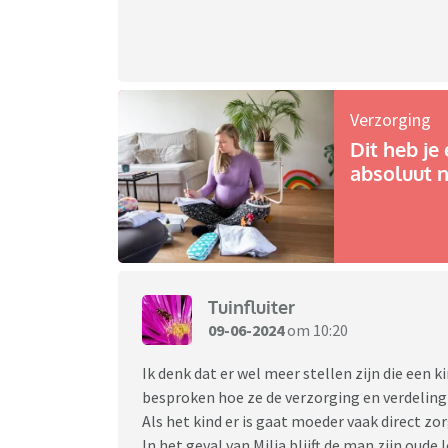
Verzorging
Dit heb je 
absoluut n
Tuinfluiter
09-06-2024
om 10:20
Ik denk dat er wel meer stellen zijn die een 
besproken hoe ze de verzorging en verdeling
Als het kind er is gaat moeder vaak direct zor
In het geval van Milja blijft de man zijn oude l