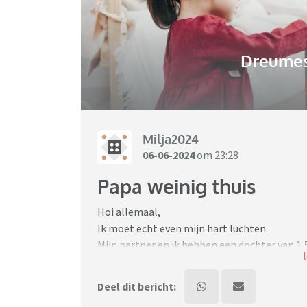
Dreumes-
Milja2024
06-06-2024
om 23:28
Papa weinig thuis
Hoi allemaal,
Ik moet echt even mijn hart luchten.
Mijn partner en ik hebben een dochter van 1,5
wel zo dat het de laatste maanden wat minder
een baan waarbij die + - 65 a 70 uur maakt. Da
Deel dit bericht:
Hierdoor komt eigenlijk de volledige zorg va