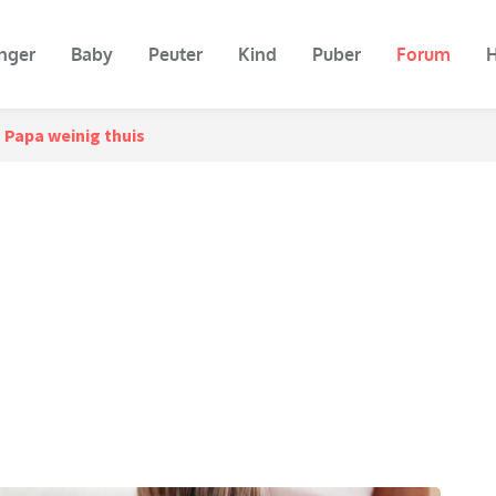
nger
Baby
Peuter
Kind
Puber
Forum
H
Papa weinig thuis