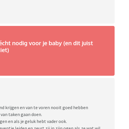
écht nodig voor je baby (en dit juist
iet)
kind krijgen en van te voren nooit goed hebben
 van taken gaan doen.
gen en als je geluk hebt vader ook.
eventje leiden en zeurt zij in zijn ogen als ze wat wil