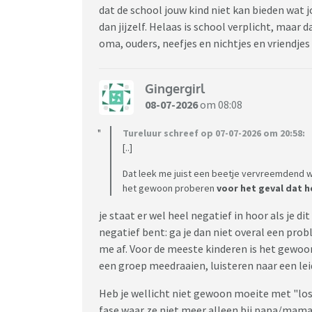
dat de school jouw kind niet kan bieden wat 
dan jijzelf. Helaas is school verplicht, maar d
oma, ouders, neefjes en nichtjes en vriendjes
Gingergirl
08-07-2026
om 08:08
Tureluur schreef op 07-07-2026 om 20:58:
[..]
Dat leek me juist een beetje vervreemdend w
het gewoon proberen
voor het geval dat he
je staat er wel heel negatief in hoor als je di
negatief bent: ga je dan niet overal een probl
me af. Voor de meeste kinderen is het gewoon
een groep meedraaien, luisteren naar een lei
Heb je wellicht niet gewoon moeite met "los
fase waar ze niet meer alleen bij papa/mama i