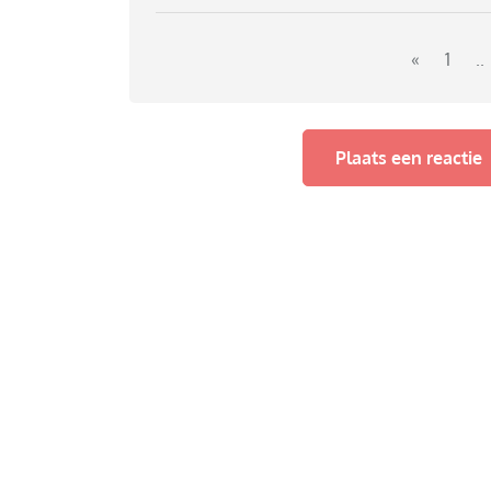
We bieden thuis vanalles aan, maar ik voel v
sturen. Ervaringen (als ouder over leerkrach
peuterspeelzaal/het kdv te zijn geweest zij
«
1
..
Plaats een reactie