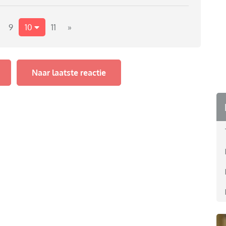
eel druk vanuit mijn omgeving om mijn peuter toch te
t) over de overgang naar school zonder eerst naar de
n ook welkom!!
9
10
11
»
Naar laatste reactie