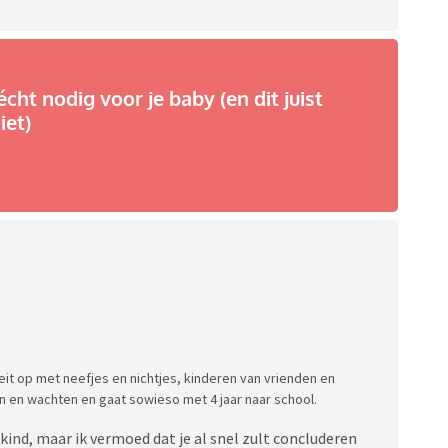
écht nodig voor je baby (en dit juist
iet)
oeit op met neefjes en nichtjes, kinderen van vrienden en
n en wachten en gaat sowieso met 4 jaar naar school.
 kind, maar ik vermoed dat je al snel zult concluderen