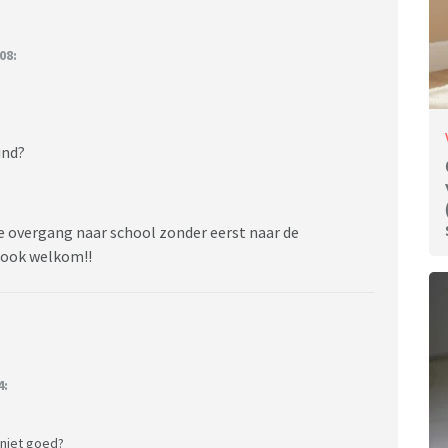
08:
vind?
de overgang naar school zonder eerst naar de
n ook welkom!!
4:
 niet goed?