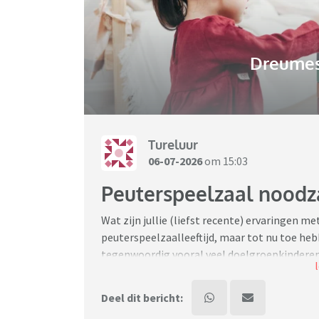
Dreumes-
Tureluur
06-07-2026
om 15:03
Peuterspeelzaal noodza
Wat zijn jullie (liefst recente) ervaringen me
peuterspeelzaalleeftijd, maar tot nu toe hebb
tegenwoordig vooral veel doelgroepkinderen 
Of juist niet? Mijn peuter loopt behoorlijk v
niet zo passend zijn. Of is het toch vooral sp
Deel dit bericht: