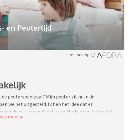
 en Peutertijd
Lees ook op
kelijk
t de peuterspeelzaal? Mijn peuter zit nu in de
en we het uitgesteld. Ik heb het idee dat er
naar de peuterspeelzaal gaan. Herkennen jullie dat?
oor, dus een gericht vve programma zou waarschijnlijk
elen?