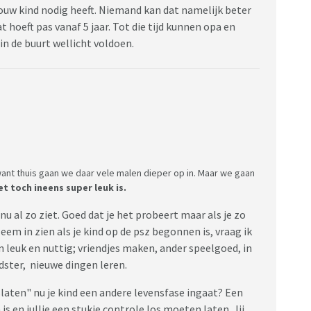
jouw kind nodig heeft. Niemand kan dat namelijk beter
at hoeft pas vanaf 5 jaar. Tot die tijd kunnen opa en
 in de buurt wellicht voldoen.
ant thuis gaan we daar vele malen dieper op in. Maar we gaan
t toch ineens super leuk is.
t nu al zo ziet. Goed dat je het probeert maar als je zo
eem in zien als je kind op de psz begonnen is, vraag ik
 leuk en nuttig; vriendjes maken, ander speelgoed, in
dster, nieuwe dingen leren.
laten" nu je kind een andere levensfase ingaat? Een
s en jullie een stukje controle los moeten laten. Jij