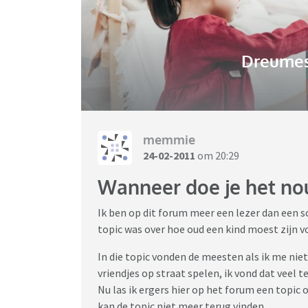
Dreumes-
memmie
24-02-2011
om 20:29
Wanneer doe je het nou
Ik ben op dit forum meer een lezer dan een s
topic was over hoe oud een kind moest zijn v
In die topic vonden de meesten als ik me niet
vriendjes op straat spelen, ik vond dat veel te
Nu las ik ergers hier op het forum een topic o
kan de topic niet meer terug vinden..