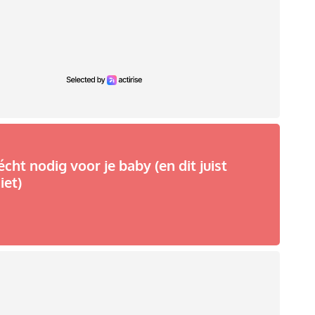
écht nodig voor je baby (en dit juist
iet)