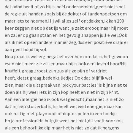
dat adhd heeft of zo.Hij is héél ondernemend,geeft niet snel
de regie uit handen zoals bij de dokter of tandenpoetsen om
maar iets te noemen.Hij wil alles zelf ontdekken,ik kan 100
keer zeggen niet op dat ijs want je zakt erdoor,maar hij moet
en zal er op gaan staan en het gevolg snappen jullie wel.Ook
als ik het op een andere manier zeg,dus een positieve draai er
aan geef houd hij vol.
Nou praat ik wel erg negatief over hem omdat ik het gewoon
even niet meer zie zitten,maar hij is ook een lieverd hoor!Hij
knuffelt graag,troost zijn zus als ze pijn of verdriet
heeft,kletst graag,bedenkt liedjes.Ook dat blijf ik wel
zien,maar die uitspraak van 'pick your battles' is bijna niet te
doen als hij weer iets in zijn kop heeft en niet in zijn k*nt.
Aan een allergie heb ik ook wel gedacht,maar het is niet zo
dat hij een stuiterbal is,hij heeft wel veel energie,maar kan
ook rustig met playmobil of duplo spelen in een hoekje.
En ja professionele hulp,ik weet het niet,dit voelt voor mij
als een behoorlijke dip maar het is niet zo dat ik nergens