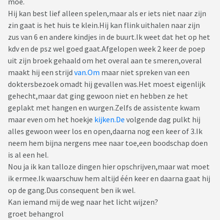
moe.
Hij kan best lief alleen spelen,maar als er iets niet naar zijn
zin gaat is het huis te klein.Hij kan flink uithalen naar zijn
zus van 6 en andere kindjes in de buurt.Ik weet dat het op het
kdv en de psz wel goed gaat.Afgelopen week 2 keer de poep
uit zijn broek gehaald om het overal aan te smeren,overal
maakt hij een strijd
van.Om
maar niet spreken van een
doktersbezoek omadt hij gevallen was.Het moest eigenlijk
gehecht,maar dat ging gewoon niet en hebben ze het
geplakt met hangen en wurgen.Zelfs de assistente kwam
maar even om het hoekje
kijken.De
volgende dag pulkt hij
alles gewoon weer los en open,daarna nog een keer of 3.Ik
neem hem bijna nergens mee naar toe,een boodschap doen
is al een hel.
Nou ja ik kan talloze dingen hier opschrijven,maar wat moet
ik ermee.Ik waarschuw hem altijd één keer en daarna gaat hij
op de gang.Dus consequent ben ik wel.
Kan iemand mij de weg naar het licht wijzen?
groet behangrol