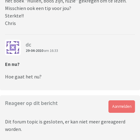
het boek "Huilen, boos zijn, ruzie" gekregen om te lezen.
Misschien ook een tip voor jou?
Sterkte!!
Chris
dc
29-04-2010
om 16:33
En nu?
Hoe gaat het nu?
Reageer op dit bericht
Aanmelden
Dit forum topic is gesloten, er kan niet meer gereageerd
worden.