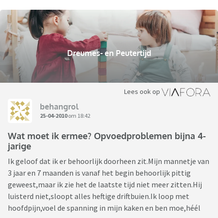
Dreumes- en Peutertijd
Lees ook op
behangrol
25-04-2010
om 18:42
Wat moet ik ermee? Opvoedproblemen bijna 4-
jarige
Ik geloof dat ik er behoorlijk doorheen zit.Mijn mannetje van
3 jaar en 7 maanden is vanaf het begin behoorlijk pittig
geweest,maar ik zie het de laatste tijd niet meer zitten.Hij
luisterd niet,sloopt alles heftige driftbuien.Ik loop met
hoofdpijn,voel de spanning in mijn kaken en ben moe,héél