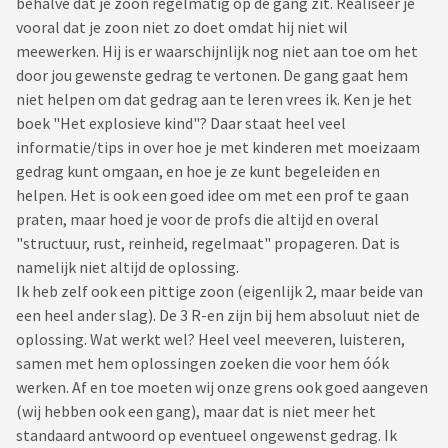
behalve dat je zoon regelmatig op de gang zit. Realiseer je
vooral dat je zoon niet zo doet omdat hij niet wil
meewerken. Hij is er waarschijnlijk nog niet aan toe om het
door jou gewenste gedrag te vertonen. De gang gaat hem
niet helpen om dat gedrag aan te leren vrees ik. Ken je het
boek "Het explosieve kind"? Daar staat heel veel
informatie/tips in over hoe je met kinderen met moeizaam
gedrag kunt omgaan, en hoe je ze kunt begeleiden en
helpen. Het is ook een goed idee om met een prof te gaan
praten, maar hoed je voor de profs die altijd en overal
"structuur, rust, reinheid, regelmaat" propageren. Dat is
namelijk niet altijd de oplossing.
Ik heb zelf ook een pittige zoon (eigenlijk 2, maar beide van
een heel ander slag). De 3 R-en zijn bij hem absoluut niet de
oplossing. Wat werkt wel? Heel veel meeveren, luisteren,
samen met hem oplossingen zoeken die voor hem óók
werken. Af en toe moeten wij onze grens ook goed aangeven
(wij hebben ook een gang), maar dat is niet meer het
standaard antwoord op eventueel ongewenst gedrag. Ik