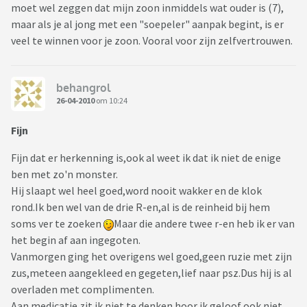
moet wel zeggen dat mijn zoon inmiddels wat ouder is (7),
maar als je al jong met een "soepeler" aanpak begint, is er
veel te winnen voor je zoon. Vooral voor zijn zelfvertrouwen.
behangrol
26-04-2010
om 10:24
Fijn
Fijn dat er herkenning is,ook al weet ik dat ik niet de enige
ben met zo'n monster.
Hij slaapt wel heel goed,word nooit wakker en de klok
rond.Ik ben wel van de drie R-en,al is de reinheid bij hem
soms ver te zoeken
Maar die andere twee r-en heb ik er van
het begin af aan ingegoten.
Vanmorgen ging het overigens wel goed,geen ruzie met zijn
zus,meteen aangekleed en gegeten,lief naar psz.Dus hij is al
overladen met complimenten.
Aan medicatie zit ik niet te denken hoor,ik geloof ook niet