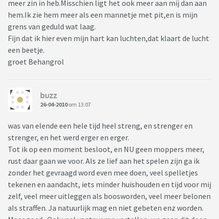
meer zin in heb.Misschien ligt het ook meer aan mij dan aan
hem.Ik zie hem meer als een mannetje met pit,en is mijn
grens van geduld wat laag.
Fijn dat ik hier even mijn hart kan luchten,dat klaart de lucht
een beetje.
groet Behangrol
buzz
26-04-2010
om 13:07
was van elende een hele tijd heel streng, en strenger en
strenger, en het werd erger en erger.
Tot ik op een moment besloot, en NU geen moppers meer,
rust daar gaan we voor. Als ze lief aan het spelen zijn ga ik
zonder het gevraagd word even mee doen, veel spelletjes
tekenen en aandacht, iets minder huishouden en tijd voor mij
zelf, veel meer uitleggen als boosworden, veel meer belonen
als straffen. Ja natuurlijk mag en niet gebeten enz worden.