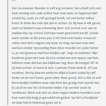
Dat zou kunnen. Moeder is zelf erg onzeker. Verschuilt zich met
haar mening ook vaak achter haar man waar ze tegenop kijkt
omdat hij, zoals ze zelf gezegd heeft, ‘uit een beter milieu’
komt. Ik denk dus ook dat dat er achter zit. Bij haar in elk geval,
want ze hunkert naar erkenning door zich overal voor aan te
melden bijv op school. Dat haar naam genoemd wordt. Zonde
want zonder al die poes pas is het best een leuke vrouw en
zeker niet dom volgens mij maar ze mag van haar man niet
werken omdat ‘opvoeding thuis door moeder en vader beter
is, je ziet gewoon wat bso kindjes zijn’ zegt ze weleens. Mijn
kinderen gaan niet naar de bso omdat we een oppas aan huis
hebben maar dat kan dan blijkbaar nog door de beugel. WT er
bij hem achter zit weet ik niet. Controle freak denk ik. Of ook
onzeker, dat hij daarom anderen altijd af kamt zodat hij zelf
beter uit de verf komt, geen idee. Maar goed, feit is dat ze wel
lieve kindjes hebben waar mijn kind dus graag mee speelt dus
ik zal af en toe tot 10 moeten tellen. Fijn om hier even te
ventileren. Wil ik ook niet zo doen tegen andere moeders over
haar want dan krijg je geroddel en gedoe ‘op het schoolplein’
en daar heb ik helemaal geen zin in