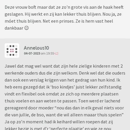
Deze vrouw boft maar dat ze zo'n grote vis aan de haak heeft
geslagen. Hij werkt en zij kan lekker thuis blijven. Nou ja, ze
móet thuis blijven. Net een prinses. Ze is hem vast heel
dankbaar 😉
Annelous10
04-07-2023
om 19:55
Jawel dat mag wel want dat zijn hele zielige kinderen met 2
werkende ouders dus die zijn welkom. Denk wel dat die ouders
dan ook een verslag krijgen van het gedrag van hun kind. Ik
heb eens gezegd dat ik ‘bso kindjes’ juist lekker zelfstandig
vindt en flexibel ook omdat ze zich op meerdere plaatsen
thuis voelen en aan weten te passen. Toen werd er lachend
gereageerd door moeder “nou das dan in elk geval niets voor
die van jullie, de bso, want die wil alleen maaar thuis spelen”
Ja op zo’n moment had ik keihard willen roepen dat zij
lekker bezig is met d’r ‘perfecte plaatje’ en wie ze nou