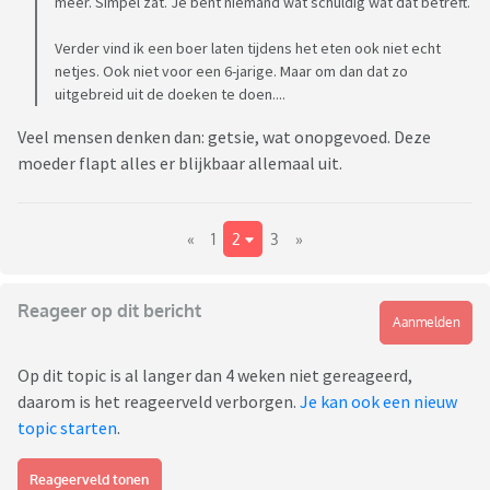
meer. Simpel zat. Je bent niemand wat schuldig wat dat betreft.
Verder vind ik een boer laten tijdens het eten ook niet echt
netjes. Ook niet voor een 6-jarige. Maar om dan dat zo
uitgebreid uit de doeken te doen....
Veel mensen denken dan: getsie, wat onopgevoed. Deze
moeder flapt alles er blijkbaar allemaal uit.
«
1
2
3
»
Reageer op dit bericht
Aanmelden
Op dit topic is al langer dan 4 weken niet gereageerd,
daarom is het reageerveld verborgen.
Je kan ook een nieuw
topic starten
.
Reageerveld tonen