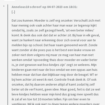
Annelous10 schreef op 04-07-2023 om 18:31:
[..]
Dat zou kunnen. Moeder is zelf erg onzeker. Verschuilt zich met
haar mening ook vaak achter haar man waar ze tegenop kijkt
omdat hij, zoals ze zelf gezegd heeft, ‘uit een beter milieu’
komt. Ik denk dus ook dat dat er achter zit. Bij haar in elk geval,
want ze hunkert naar erkenning door zich overal voor aan te
melden bijv op school. Dat haar naam genoemd wordt. Zonde
want zonder al die poes pas is het best een leuke vrouw en
zeker niet dom volgens mij maar ze mag van haar man niet
werken omdat ‘opvoeding thuis door moeder en vader beter
is, je ziet gewoon wat bso kindjes zijn’ zegt ze weleens. Mijn
kinderen gaan niet naar de bso omdat we een oppas aan huis
hebben maar dat kan dan blijkbaar nog door de beugel. WT er
bij hem achter zit weet ik niet. Controle freak denk ik. Of ook
onzeker, dat hij daarom anderen altijd af kamt zodat hij zelf
beter uit de verf komt, geen idee. Maar goed, feit is dat ze wel
lieve kindjes hebben waar mijn kind dus graag mee speelt dus
ik zal af en toe tot 10 moeten tellen. Fijn om hier even te
ventileren. Wil ik ook niet zo doen tegen andere moeders over