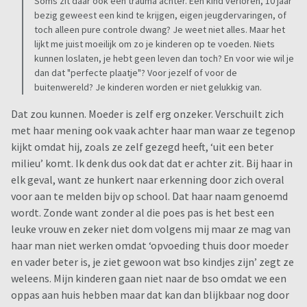
Soms zit daar ook een trauma achter. Een kind verloren, 10 jaar
bezig geweest een kind te krijgen, eigen jeugdervaringen, of
toch alleen pure controle dwang? Je weet niet alles. Maar het
lijkt me juist moeilijk om zo je kinderen op te voeden. Niets
kunnen loslaten, je hebt geen leven dan toch? En voor wie wil je
dan dat "perfecte plaatje"? Voor jezelf of voor de
buitenwereld? Je kinderen worden er niet gelukkig van.
Dat zou kunnen. Moeder is zelf erg onzeker. Verschuilt zich
met haar mening ook vaak achter haar man waar ze tegenop
kijkt omdat hij, zoals ze zelf gezegd heeft, ‘uit een beter
milieu’ komt. Ik denk dus ook dat dat er achter zit. Bij haar in
elk geval, want ze hunkert naar erkenning door zich overal
voor aan te melden bijv op school. Dat haar naam genoemd
wordt. Zonde want zonder al die poes pas is het best een
leuke vrouw en zeker niet dom volgens mij maar ze mag van
haar man niet werken omdat ‘opvoeding thuis door moeder
en vader beter is, je ziet gewoon wat bso kindjes zijn’ zegt ze
weleens. Mijn kinderen gaan niet naar de bso omdat we een
oppas aan huis hebben maar dat kan dan blijkbaar nog door