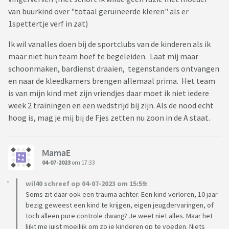
van buurkind over "totaal geruïneerde kleren" als er
1spettertje verf in zat)
Ik wil vanalles doen bij de sportclubs van de kinderen als ik
maar niet hun team hoef te begeleiden. Laat mij maar
schoonmaken, bardienst draaien, tegenstanders ontvangen
en naar de kleedkamers brengen allemaal prima. Het team
is van mijn kind met zijn vriendjes daar moet ik niet iedere
week 2 trainingen en een wedstrijd bij zijn. Als de nood echt
hoog is, mag je mij bij de Fjes zetten nu zoon in de A staat.
MamaE
04-07-2023
om 17:33
wil40 schreef op 04-07-2023 om 15:59:
Soms zit daar ook een trauma achter. Een kind verloren, 10 jaar
bezig geweest een kind te krijgen, eigen jeugdervaringen, of
toch alleen pure controle dwang? Je weet niet alles. Maar het
lijkt me juist moeilijk om zo je kinderen op te voeden. Niets