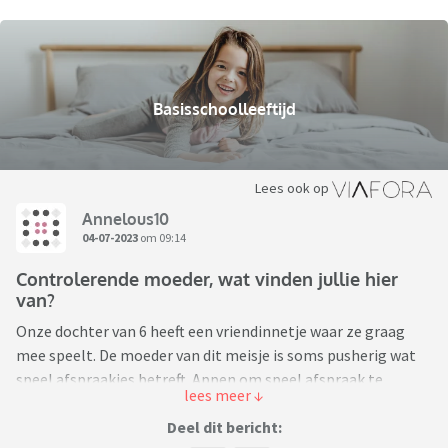
Basisschoolleeftijd
Lees ook op
Annelous10
04-07-2023
om 09:14
Controlerende moeder, wat vinden jullie hier
van?
Onze dochter van 6 heeft een vriendinnetje waar ze graag
mee speelt. De moeder van dit meisje is soms pusherig wat
speel afspraakjes betreft. Appen om speel afspraak te
regelen, kind s’morgens bij binnenkomst al sturen “vraag
dan of …,(dochter) vanmiddag komt spelen” Op zich prima,
Deel dit bericht: