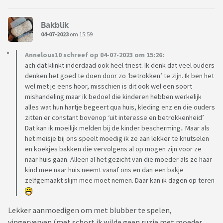
Bakblik
04-07-2023
om 15:59
Annelous10 schreef op 04-07-2023 om 15:26:
ach dat klinkt inderdaad ook heel triest. Ik denk dat veel ouders
denken het goed te doen door zo ‘betrokken’ te zijn. Ik ben het
wel met je eens hoor, misschien is dit ook wel een soort
mishandeling maar ik bedoel die kinderen hebben werkelijk
alles wat hun hartje begeert qua huis, kleding enz en die ouders
zitten er constant bovenop ‘uit interesse en betrokkenheid’
Dat kan ik moeilijk melden bij de kinder bescherming.. Maar als
het meisje bij ons speelt moedig ik ze aan lekker te knutselen
en koekjes bakken die vervolgens al op mogen zijn voor ze
naar huis gaan. Alleen al het gezicht van die moeder als ze haar
kind mee naar huis neemt vanaf ons en dan een bakje
zelfgemaakt slijm mee moet nemen. Daar kan ik dagen op teren
Lekker aanmoedigen om met blubber te spelen,
vingerverven (met schort ik wilde geen ruzie met moeder