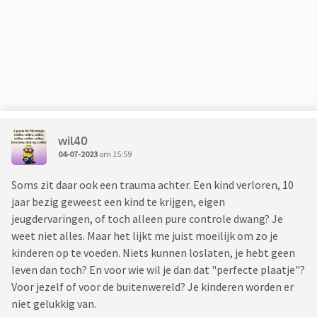
“brutaal’ in zijn ogen oid. Mijn dochter zegt steeds vaker dat
ze liever niet daar wil spelen omdat de papa en mama zo
streng zijn. Van mij mogen ze altijd hier spelen geen
probleem maar de moeder begint nu steeds te mopperen
‘het moet altijd bij jullie’ en denkt dat het er aan ligt dat
mijn kind niet bij anderen durft te spelen. Is niet zo want bij
andere kindjes gaat ze wel met plezier naar toe. Ik vind het
lastig om het aan te kaarten want ik weet gewoon dat ze
wil40
zich dan aangevallen voelt. Zij geloven echt in hun manier
04-07-2023
om 15:59
van opvoeden dat dat het beste is. Wat moet ik dan nog
zeggen? Jullie zijn te streng en daarom wil mijn kind niet bij
Soms zit daar ook een trauma achter. Een kind verloren, 10
jullie spelen? Moet ook wel zeggen dat ik zelf wel moe wordt
jaar bezig geweest een kind te krijgen, eigen
van dat uitgebreide verslag iedere keer. Haar kind doet ook
jeugdervaringen, of toch alleen pure controle dwang? Je
wel eens iets, dan zeg ik dat we dat hier thuis anders doen of
weet niet alles. Maar het lijkt me juist moeilijk om zo je
dat ik dat liever niet heb. Klaar. Hoeft haar moeder toch niet
kinderen op te voeden. Niets kunnen loslaten, je hebt geen
te horen? Hebben jullie tips? Het is verder wel een lief
leven dan toch? En voor wie wil je dan dat "perfecte plaatje"?
vriendinnetje namelijk. Soms ook wel sneu want bij ons
Voor jezelf of voor de buitenwereld? Je kinderen worden er
springt ze af en toe lekker uit de band en dan denk ik laat
niet gelukkig van.
maar even lekker los gaan