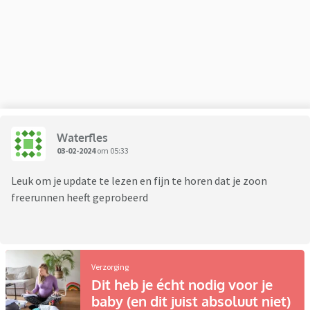
en kan niet rechtop blijven staan. Ook achter een rekje lukt
het niet. Als hij mee moet, wil hij 'aan de kant blijven zitten',
maar daar schaamt hij zich ook voor.
Wat zouden jullie doen? Hem gewoon mee laten gaan
(zonder schaatsen, met bijvoorbeeld een slee)? Ik neig
hiernaar, in combinatie met een seintje naar de juf dat ze
hem een beetje zijn eigen gang moet laten gaan. Er zijn vast
Waterfles
ook andere kinderen die niet kunnen of willen schaatsen,
03-02-2024
om 05:33
misschien is het dus best gezellig ook zonder schaatsen. Of
zouden jullie, gelet op het gesprek van het weekend,
Leuk om je update te lezen en fijn te horen dat je zoon
overwegen om zoon een dagje thuis te laten?
freerunnen heeft geprobeerd
Verzorging
Dit heb je écht nodig voor je
baby (en dit juist absoluut niet)