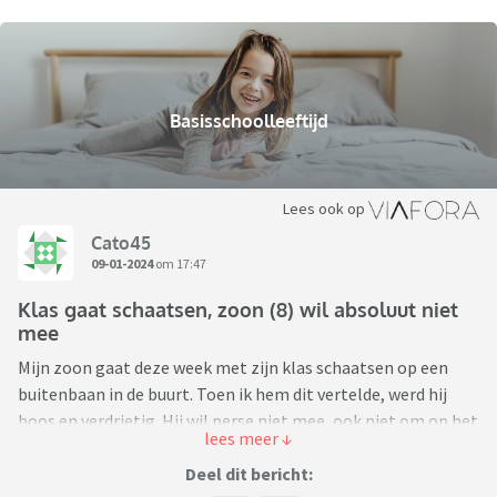
Basisschoolleeftijd
Lees ook op
Cato45
09-01-2024
om 17:47
Klas gaat schaatsen, zoon (8) wil absoluut niet
mee
Mijn zoon gaat deze week met zijn klas schaatsen op een
buitenbaan in de buurt. Toen ik hem dit vertelde, werd hij
boos en verdrietig. Hij wil perse niet mee, ook niet om op het
ijs te spelen, ook niet met een slee of iets anders. Hij kan
niet schaatsen en vindt er ook niks aan.
Deel dit bericht: